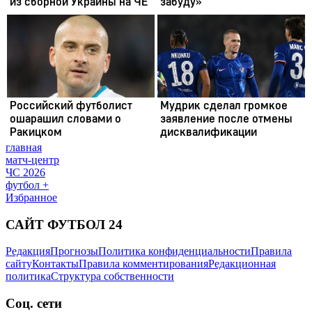
главная
матч-центр
ЧС 2026
футбол +
Избранное
САЙТ ФУТБОЛ 24
Редакция
Прогнозы
Политика конфиденциальности
Правила
сайту
Контакты
Правила комментирования
Редакционная
политика
Структура собственности
Соц. сети