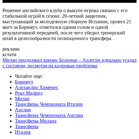
Решение английского клуба о выкупе игрока связано с его
стабильной игрой в сезоне. 20-летний защитник,
выступающий за молодежную сборную Испании, провел 21
матч за Борнмут, отметился одним голом и одной
результативной передачей, после чего убедил тренерский
штаб в целесообразности полноценного трансфера.
реклама
кстати
Милан продолжил кризис Болоньи – Аллегри идеально угадал
с составом, несмотря на кадровые проблемы
Читайте еще
:
Борнмут
Алехандро Хименес
Реал Мадрид
Милан
Трансферы Чемпионата Италии
Англия
Трансферы Чемпионата Англии
Трансферы Милана
Трансферы
Италия