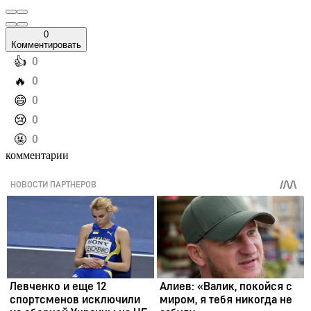
0
Комментировать
️👍
0
️🔥
0
️😄
0
️😢
0
️🤬
0
комментарии