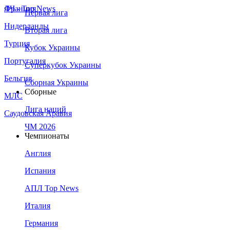
Франция
ЛЧ - Top News
Первая лига
Нидерланды
Вторая лига
Турция
Кубок Украины
Португалия
Суперкубок Украины
Бельгия
Сборная Украины
Сборные
МЛС
Лига наций
Саудовская Аравия
ЧМ 2026
Чемпионаты
Англия
Испания
АПЛ Top News
Италия
Германия