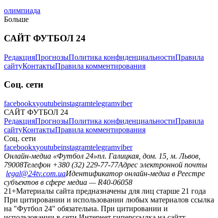
олимпиада
Больше
САЙТ ФУТБОЛ 24
Редакция
Прогнозы
Политика конфиденциальности
Правила
сайту
Контакты
Правила комментирования
Соц. сети
facebook
x
youtube
instagram
telegram
viber
САЙТ ФУТБОЛ 24
Редакция
Прогнозы
Политика конфиденциальности
Правила
сайту
Контакты
Правила комментирования
Соц. сети
facebook
x
youtube
instagram
telegram
viber
Онлайн-медиа «Футбол 24»
пл. Галицкая, дом. 15, м. Львов,
79008
Телефон +380 (32) 229-77-77
Адрес электронной почты
legal@24tv.com.ua
Идентификатор онлайн-медиа в Реестре
субъектов в сфере медиа — R40-06058
21+
Материалы сайта предназначены для лиц старше 21 года
При цитировании и использовании любых материалов ссылка
на "Футбол 24" обязательна. При цитировании и
использовании в сети Интернет гиперссылка на сайтт