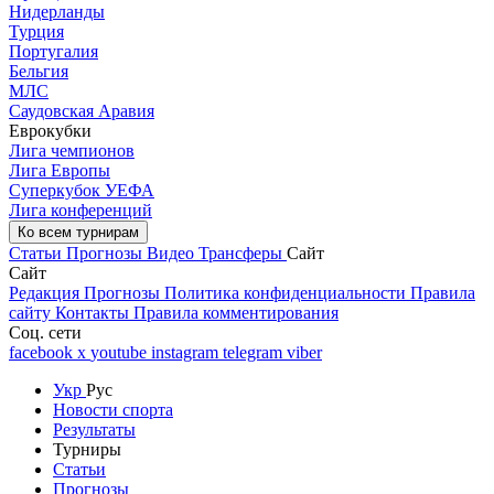
Нидерланды
Турция
Португалия
Бельгия
МЛС
Саудовская Аравия
Еврокубки
Лига чемпионов
Лига Европы
Суперкубок УЕФА
Лига конференций
Ко всем турнирам
Статьи
Прогнозы
Видео
Трансферы
Сайт
Сайт
Редакция
Прогнозы
Политика конфиденциальности
Правила
сайту
Контакты
Правила комментирования
Соц. сети
facebook
x
youtube
instagram
telegram
viber
Укр
Рус
Новости спорта
Результаты
Турниры
Статьи
Прогнозы