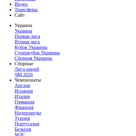
Видео
Трансферы
Сайт
Украина
Украина
Первая лига
Вторая лига
Кубок Украины
Суперкубок Украины
Сборная Украины
Сборные
Лига наций
ЧМ 2026
Чемпионаты
Англия
Испания
Италия
Германия
Франция
Нидерланды
Турция
Португалия
Бельгия
МЛС