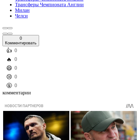
Трансферы Чемпионата Англии
Милан
Челси
0
Комментировать
️👍
0
️🔥
0
️😄
0
️😢
0
️🤬
0
комментарии