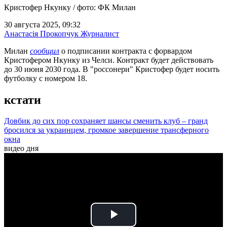
Кристофер Нкунку / фото: ФК Милан
30 августа 2025, 09:32
Анастасія Прокопчук
Журналист
Милан
сообщил
о подписании контракта с форвардом
Кристофером Нкунку из Челси. Контракт будет действовать
до 30 июня 2030 года. В "россонери" Кристофер будет носить
футболку с номером 18.
кстати
Довбик до сих пор сохраняет шансы сменить клуб – гранд
бросился за украинцем, громкое завершение трансферного
окна
видео дня
Play