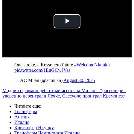
Play
Video
One stroke, a Rossonero future ️
#WelcomeNkunku
pic.twitter.com/1EuGCwJVas
— AC Milan (@acmilan)
August 30, 2025
Модрич оформил дебютный ассист за Милан – "россонери"
уверенно переиграли Лечче, Сассуоло проиграл Кремонезе
Читайте еще
:
Трансферы
Англия
Италия
Кристофер Нкунку
Трансферы Чемпионата Италии