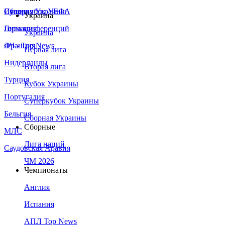
Сборная Украины
Италия
Суперкубок УЕФА
Украина
Германия
Лига конференций
Украина
Франция
ЛЧ - Top News
Первая лига
Нидерланды
Вторая лига
Турция
Кубок Украины
Португалия
Суперкубок Украины
Бельгия
Сборная Украины
Сборные
МЛС
Лига наций
Саудовская Аравия
ЧМ 2026
Чемпионаты
Англия
Испания
АПЛ Top News