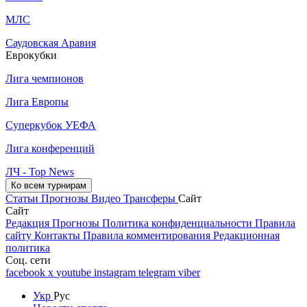
МЛС
Саудовская Аравия
Еврокубки
Лига чемпионов
Лига Европы
Суперкубок УЕФА
Лига конференций
ЛЧ - Top News
Ко всем турнирам
Статьи
Прогнозы
Видео
Трансферы
Сайт
Сайт
Редакция
Прогнозы
Политика конфиденциальности
Правила
сайту
Контакты
Правила комментирования
Редакционная
политика
Соц. сети
facebook
x
youtube
instagram
telegram
viber
Укр
Рус