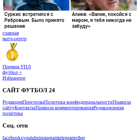
главная
матч-центр
Премия УПЛ
футбол +
Избранное
САЙТ ФУТБОЛ 24
Редакция
Прогнозы
Политика конфиденциальности
Правила
сайту
Контакты
Правила комментирования
Редакционная
политика
Соц. сети
facebook
x
youtube
instagram
telegram
viber