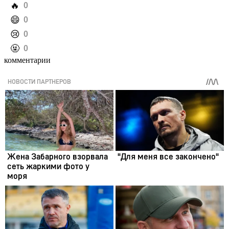
️🔥
0
️😄
0
️😢
0
️🤬
0
комментарии