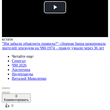
Play
Video
кстати
"Им забыли объяснить правила?": сборная Заира шокировала
зрителей эпизодом на ЧМ-1974 – правду узнали через 36 лет
Читайте еще
:
Сенегал
ЧМ 2026
Аргентина
Нидерланды
Виталий Миколенко
0
Комментировать
️👍
0