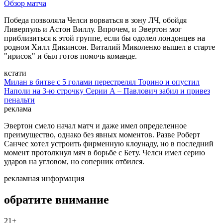
Обзор матча
Победа позволяла Челси ворваться в зону ЛЧ, обойдя
Ливерпуль и Астон Виллу. Впрочем, и Эвертон мог
приблизиться к этой группе, если бы одолел лондонцев на
родном Хилл Дикинсон. Виталий Миколенко вышел в старте
"ирисок" и был готов помочь команде.
кстати
Милан в битве с 5 голами перестрелял Торино и опустил
Наполи на 3-ю строчку Серии А – Павлович забил и привез
пенальти
реклама
Эвертон смело начал матч и даже имел определенное
преимущество, однако без явных моментов. Разве Роберт
Санчес хотел устроить фирменную клоунаду, но в последний
момент протолкнул мяч в борьбе с Бету. Челси имел серию
ударов на угловом, но соперник отбился.
рекламная информация
обратите внимание
21+