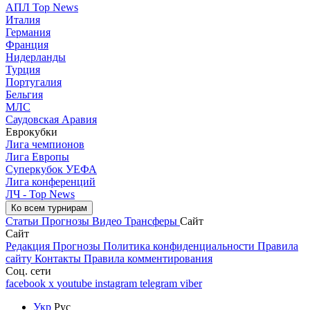
АПЛ Top News
Италия
Германия
Франция
Нидерланды
Турция
Португалия
Бельгия
МЛС
Саудовская Аравия
Еврокубки
Лига чемпионов
Лига Европы
Суперкубок УЕФА
Лига конференций
ЛЧ - Top News
Ко всем турнирам
Статьи
Прогнозы
Видео
Трансферы
Сайт
Сайт
Редакция
Прогнозы
Политика конфиденциальности
Правила
сайту
Контакты
Правила комментирования
Соц. сети
facebook
x
youtube
instagram
telegram
viber
Укр
Рус