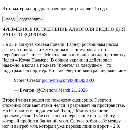
Этот материал предназначен для лиц старше 21 года.
назад
подтвердить
ЧРЕЗМЕРНОЕ ПОТРЕБЛЕНИЕ АЛКОГОЛЯ ВРЕДНО ДЛЯ
ВАШЕГО ЗДОРОВЬЯ
На 33-й минуте хозяева повели. Гарнер роскошным пасом
разрезал полполя, а Бету одним касанием элегантно
перебросил Санчеса. Миколенко часто опекал главную звезду
Челси – Коула Палмера. В общем украинец действовал
надежно, а когда в подкате "полетел за хлебушком", то
подстраховал партнер. Вот так Эвертон выиграл первый тайм.
Scorer Creator
pic.twitter.com/b6fhDkiBxU
— Everton (@Everton)
March 21, 2026
Второй тайм прошел по похожему сценарию. Эвертон
спокойно отбивает атаки Челси и разрывает на пространстве.
На 62-й минуте подопечные Дэвида Мойеса удвоили
преимущество. Гуйе сыграл на опережение и отдал Бету,
который пробил в ближний угол. Санчес отбил себе между
ног и выгреб мяч, который уже пересек линию ворот – 2:0.