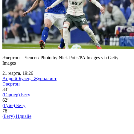
Эвертон – Челси / Photo by Nick Potts/PA Images via Getty
Images
21 марта, 19:26
Андрій Булеца
Журналист
Эвертон
33’
(Гарнер)
Бету
62’
(Гуйе)
Бету
76’
(Бету)
Ндиайе