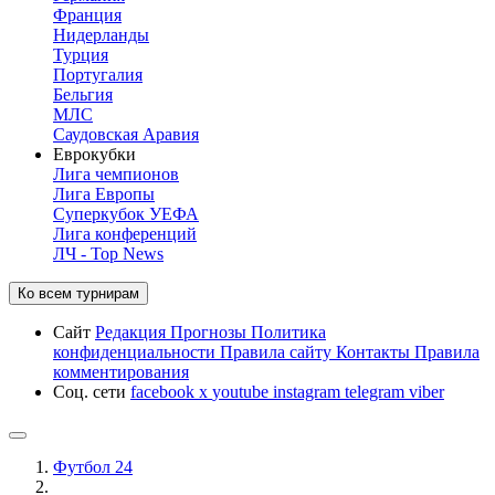
Франция
Нидерланды
Турция
Португалия
Бельгия
МЛС
Саудовская Аравия
Еврокубки
Лига чемпионов
Лига Европы
Суперкубок УЕФА
Лига конференций
ЛЧ - Top News
Ко всем турнирам
Сайт
Редакция
Прогнозы
Политика
конфиденциальности
Правила сайту
Контакты
Правила
комментирования
Соц. сети
facebook
x
youtube
instagram
telegram
viber
Футбол 24