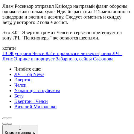
Лиам Росеньор отправил Кайседо на правый фланг обороны,
однако стало только хуже. Ндиайе расшатал 115-миллионного
эквадорца и влепил в девятку. Следует отметить и скидку
Бету, у которого 2 гола + ассист.
Это 3:0 – Эвертон громит Челси и серьезно претендует на
зону ЛЧ. "Пенсионеры" же остаются шестыми.
кстати
ПСЖ устроил Челси 8:2 и пробился в четвертьфинал ЛЧ –
Луис Энрике игнорирует Забарного, сейвы Сафонова
Читайте еще
:
ЛЧ - Top News
Эвертон
Челси
Украинцы за рубежом
Бету
Эвертон - Челси
Виталий Миколенко
1
Комментировать