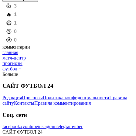
️👍
3
️🔥
1
️😄
1
️😢
0
️🤬
0
комментарии
главная
матч-центр
прогнозы
футбол +
Больше
САЙТ ФУТБОЛ 24
Редакция
Прогнозы
Политика конфиденциальности
Правила
сайту
Контакты
Правила комментирования
Соц. сети
facebook
x
youtube
instagram
telegram
viber
САЙТ ФУТБОЛ 24