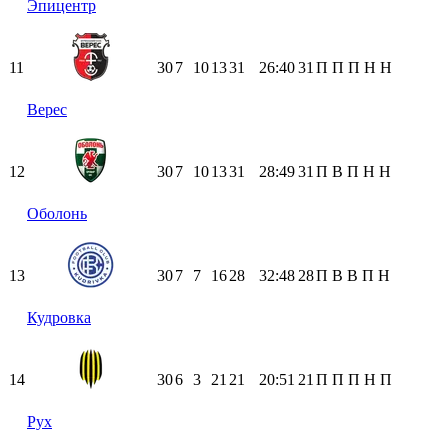
Эпицентр
11
30
7
10
13
31
26:40
31
П
П
П
Н
Н
Верес
12
30
7
10
13
31
28:49
31
П
В
П
Н
Н
Оболонь
13
30
7
7
16
28
32:48
28
П
В
В
П
Н
Кудровка
14
30
6
3
21
21
20:51
21
П
П
П
Н
П
Рух