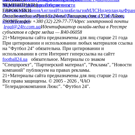
политика
Украина
ЧЕМПИОНАТЫ
Первая лига
Структура собственности
Вторая лига
Германия
ЕВРОКУБКИ
Испания
Англия
Италия
Бельгия
МЛС
Нидерланды
Фран
Лига чемпионов
Онлайн-медиа «Футбол 24»
Лига Европы
пл. Галицкая, дом. 15, м. Львов,
Юношеская лига УЕФА
Лига
конференций
79008
Телефон +380 (32) 229-77-77
Адрес электронной почты
legal@24tv.com.ua
Идентификатор онлайн-медиа в Реестре
субъектов в сфере медиа — R40-06058
21+
Материалы сайта предназначены для лиц старше 21 года
При цитировании и использовании любых материалов ссылка
на "Футбол 24" обязательна. При цитировании и
использовании в сети Интернет гиперссылка на сайтт
football24.ua
обязательное. Материалы со знаком
"Спецпроект", "Партнерский материал", "Реклама", "Новости
компаний" публикуем на правах рекламы.
21+
Материалы сайта предназначены для лиц старше 21 года
Все права защищены. © 2005 -
2026
, ЧАО
"Телерадиокомпания Люкс". "Футбол 24".