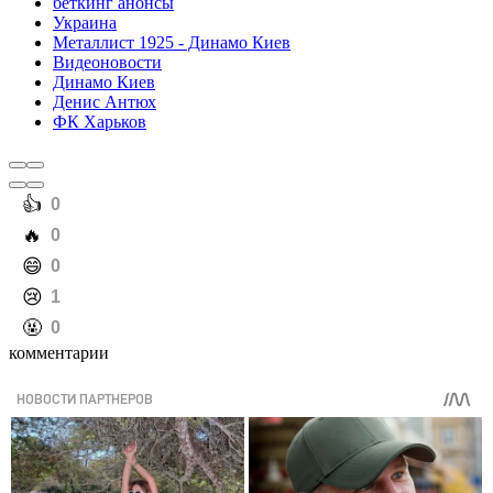
беткинг анонсы
Украина
Металлист 1925 - Динамо Киев
Видеоновости
Динамо Киев
Денис Антюх
ФК Харьков
️👍
0
️🔥
0
️😄
0
️😢
1
️🤬
0
комментарии