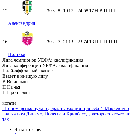
15
30
3
8
19
17
24:58
17
Н
В
П
П
П
Александрия
16
30
2
7
21
13
23:74
13
Н
П
П
П
Н
Полтава
Лига чемпионов УЕФА: квалификация
Лига конференций УЕФА: квалификация
Плей-офф за выбывание
Вылет в низшую лигу
В
Выигрыш
Н
Ничья
П
Проигрыш
кстати
"Пономаренко нужно держать эмоции при себе": Маркевич о
вальяжном Динамо, Полесье и Кривбасс, у которого что-то не
так
Читайте еще
: