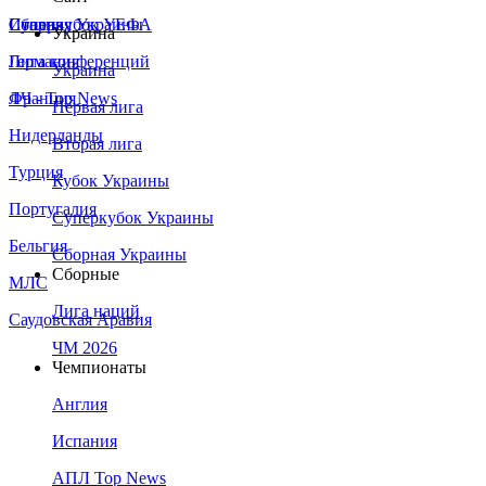
Сборная Украины
Италия
Суперкубок УЕФА
Украина
Германия
Лига конференций
Украина
Франция
ЛЧ - Top News
Первая лига
Нидерланды
Вторая лига
Турция
Кубок Украины
Португалия
Суперкубок Украины
Бельгия
Сборная Украины
Сборные
МЛС
Лига наций
Саудовская Аравия
ЧМ 2026
Чемпионаты
Англия
Испания
АПЛ Top News