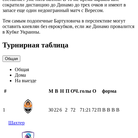
сократили дистанцию до Динамо до трех очков и имеют в
запасе еще один недоигранный матч с Вересом.
Тем самым подопечные Бартуловича в перспективе могут
оставить киевлян без еврокубков, если же Динамо провалится
в Кубке Украины.
Турнирная таблица
Общая
Общая
Дома
На выезде
#
М
В
Н
П
ОЧ.
голы
О
форма
1
30
22
6
2
72
71:21
72
П
В
В
В
В
Шахтер