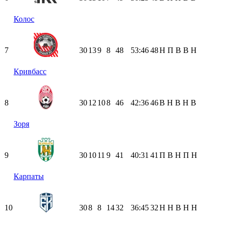
Колос
7
30
13
9
8
48
53:46
48
Н
П
В
В
Н
Кривбасс
8
30
12
10
8
46
42:36
46
В
Н
В
Н
В
Зоря
9
30
10
11
9
41
40:31
41
П
В
Н
П
Н
Карпаты
10
30
8
8
14
32
36:45
32
Н
Н
В
Н
Н