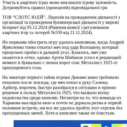
Участь в азартних іграх може викликати ігрову залежність.
Дотримуйтесь правил (принципів) відповідальної гри
ТОВ “СЛОТС Ю.ЕЙ”. Ліцензія на провадження діяльності з
організації та проведення букмекерської діяльності у мережі
Інтернет від 05.12.2024 (Рішення комісії з регулювання
азартних ігор та лотерей №559 від 21.11.2024).
Но первыми обострить игру удалось киевлянам, когда Андрей
Ярмоленко тонко откатил мяч под удар Волошину, который
прицельно пробил в дальний угол. Казалось, мяч уже
окажется в сетке, однако Артем Шабанов успел в решающий
момент и буквально с линии ворот спас Металлист 1925 от
пропущенного гола.
На экваторе первого тайма игроки Динамо живо требовали
пенальти после эпизода, где мяч попал в руку Салюку.
Арбитр, впрочем, быстро разобрался в ситуации и принял
решение в пользу Металлиста 1925, что вызвало волну
недовольства среди киевлян. Несмотря на то, что команда из
Харькова выглядела вяло и почти не держала ритма в первой
половине встречи, им все же удалось пройти этот отрезок без
пропущенных мячей. Хотя и киевляне также не блистали.