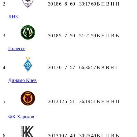
2
30
18
6
6
60
39:17
60
В
П
В
Н
Н
ЛНЗ
3
30
18
5
7
59
51:21
59
В
Н
П
В
В
Полесье
4
30
17
6
7
57
66:36
57
В
В
В
Н
П
Динамо Киев
5
30
13
12
5
51
36:19
51
В
Н
Н
Н
П
ФК Харьков
6
30
13
10
7
49
30:25
49
В
П
П
В
В