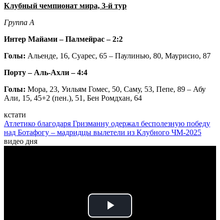
Клубный чемпионат мира, 3-й тур
Группа А
Интер Майами – Палмейрас – 2:2
Голы:
Альенде, 16, Суарес, 65 – Паулинью, 80, Маурисио, 87
Порту – Аль-Ахли – 4:4
Голы:
Мора, 23, Уильям Гомес, 50, Саму, 53, Пепе, 89 – Абу
Али, 15, 45+2 (пен.), 51, Бен Ромдхан, 64
кстати
Атлетико благодаря Гризманну одержал бесполезную победу
над Ботафогу – мадридцы вылетели из Клубного ЧМ-2025
видео дня
Play