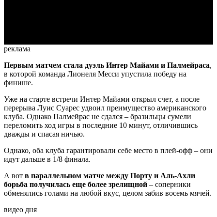
Video
реклама
Первым матчем стала дуэль Интер Майами и Палмейраса
,
в которой команда Лионеля Месси упустила победу на
финише.
Уже на старте встречи Интер Майами открыл счет, а после
перерыва Луис Суарес удвоил преимущество американского
клуба. Однако Палмейрас не сдался – бразильцы сумели
переломить ход игры в последние 10 минут, отличившись
дважды и спасая ничью.
Однако, оба клуба гарантировали себе место в плей-офф – они
идут дальше в 1/8 финала.
А вот
в параллельном матче между Порту и Аль-Ахли
борьба получилась еще более зрелищной
– соперники
обменялись голами на любой вкус, целом забив восемь мячей.
видео дня