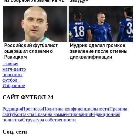
главная
матч-центр
прогнозы
футбол +
Избранное
САЙТ ФУТБОЛ 24
Редакция
Прогнозы
Политика конфиденциальности
Правила
сайту
Контакты
Правила комментирования
Редакционная
политика
Структура собственности
Соц. сети