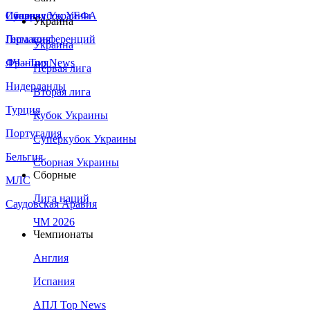
Сборная Украины
Италия
Суперкубок УЕФА
Украина
Германия
Лига конференций
Украина
Франция
ЛЧ - Top News
Первая лига
Нидерланды
Вторая лига
Турция
Кубок Украины
Португалия
Суперкубок Украины
Бельгия
Сборная Украины
Сборные
МЛС
Лига наций
Саудовская Аравия
ЧМ 2026
Чемпионаты
Англия
Испания
АПЛ Top News