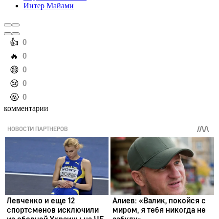
Интер Майами
️👍
0
️🔥
0
️😄
0
️😢
0
️🤬
0
комментарии