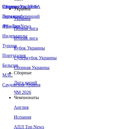
Сборная Украины
Италия
Суперкубок УЕФА
Украина
Германия
Лига конференций
Украина
Франция
ЛЧ - Top News
Первая лига
Нидерланды
Вторая лига
Турция
Кубок Украины
Португалия
Суперкубок Украины
Бельгия
Сборная Украины
Сборные
МЛС
Лига наций
Саудовская Аравия
ЧМ 2026
Чемпионаты
Англия
Испания
АПЛ Top News