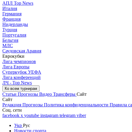
АПЛ Top News
Италия
Германия
Франция
Нидерланды
Турция
Португалия
Бельгия
МЛС
Саудовская Аравия
Еврокубки
Лига чемпионов
Лига Европы
Суперкубок УЕФА
Лига конференций
ЛЧ - Top News
Ко всем турнирам
Статьи
Прогнозы
Видео
Трансферы
Сайт
Сайт
Редакция
Прогнозы
Политика конфиденциальности
Правила с
Соц. сети
facebook
x
youtube
instagram
telegram
viber
Укр
Рус
Новости спорта