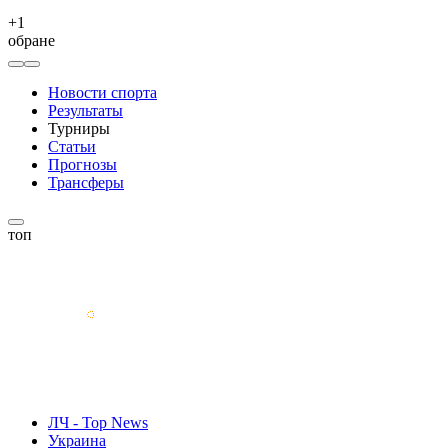
+
1
обране
Новости спорта
Результаты
Турниры
Статьи
Прогнозы
Трансферы
топ
ЛЧ - Top News
Украина