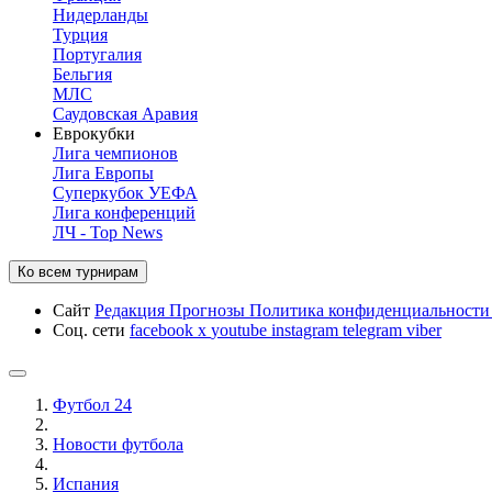
Нидерланды
Турция
Португалия
Бельгия
МЛС
Саудовская Аравия
Еврокубки
Лига чемпионов
Лига Европы
Суперкубок УЕФА
Лига конференций
ЛЧ - Top News
Ко всем турнирам
Сайт
Редакция
Прогнозы
Политика конфиденциальност
Соц. сети
facebook
x
youtube
instagram
telegram
viber
Футбол 24
Новости футбола
Испания