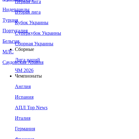
Первая лига
Нидерланды
Вторая лига
Турция
Кубок Украины
Португалия
Суперкубок Украины
Бельгия
Сборная Украины
Сборные
МЛС
Лига наций
Саудовская Аравия
ЧМ 2026
Чемпионаты
Англия
Испания
АПЛ Top News
Италия
Германия