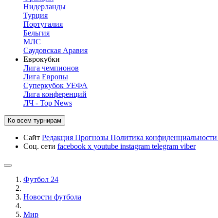
Нидерланды
Турция
Португалия
Бельгия
МЛС
Саудовская Аравия
Еврокубки
Лига чемпионов
Лига Европы
Суперкубок УЕФА
Лига конференций
ЛЧ - Top News
Ко всем турнирам
Сайт
Редакция
Прогнозы
Политика конфиденциальност
Соц. сети
facebook
x
youtube
instagram
telegram
viber
Футбол 24
Новости футбола
Мир