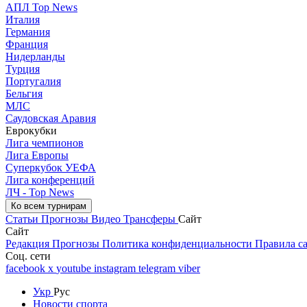
АПЛ Top News
Италия
Германия
Франция
Нидерланды
Турция
Португалия
Бельгия
МЛС
Саудовская Аравия
Еврокубки
Лига чемпионов
Лига Европы
Суперкубок УЕФА
Лига конференций
ЛЧ - Top News
Ко всем турнирам
Статьи
Прогнозы
Видео
Трансферы
Сайт
Сайт
Редакция
Прогнозы
Политика конфиденциальности
Правила с
Соц. сети
facebook
x
youtube
instagram
telegram
viber
Укр
Рус
Новости спорта