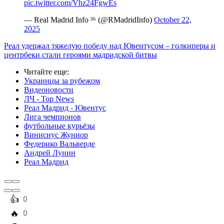
pic.twitter.com/Vhz24FgwEs
— Real Madrid Info ³⁶ (@RMadridInfo)
October 22,
2025
Реал удержал тяжелую победу над Ювентусом – голкиперы и
центрбеки стали героями мадридской битвы
Читайте еще
:
Украинцы за рубежом
Видеоновости
ЛЧ - Top News
Реал Мадрид - Ювентус
Лига чемпионов
футбольные курьёзы
Винисиус Жуниор
Федерико Вальверде
Андрей Лунин
Реал Мадрид
️👍
0
️🔥
0