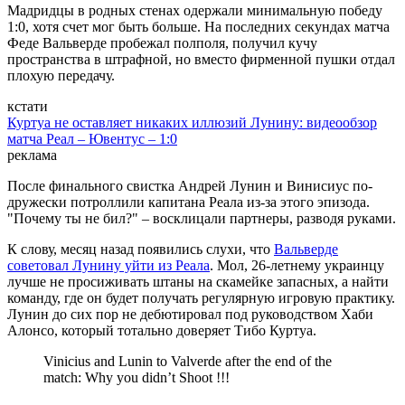
Мадридцы в родных стенах одержали минимальную победу
1:0, хотя счет мог быть больше. На последних секундах матча
Феде Вальверде пробежал полполя, получил кучу
пространства в штрафной, но вместо фирменной пушки отдал
плохую передачу.
кстати
Куртуа не оставляет никаких иллюзий Лунину: видеообзор
матча Реал – Ювентус – 1:0
реклама
После финального свистка Андрей Лунин и Винисиус по-
дружески потроллили капитана Реала из-за этого эпизода.
"Почему ты не бил?" – восклицали партнеры, разводя руками.
К слову, месяц назад появились слухи, что
Вальверде
советовал Лунину уйти из Реала
. Мол, 26-летнему украинцу
лучше не просиживать штаны на скамейке запасных, а найти
команду, где он будет получать регулярную игровую практику.
Лунин до сих пор не дебютировал под руководством Хаби
Алонсо, который тотально доверяет Тибо Куртуа.
Vinicius and Lunin to Valverde after the end of the
match: Why you didn’t Shoot !!!