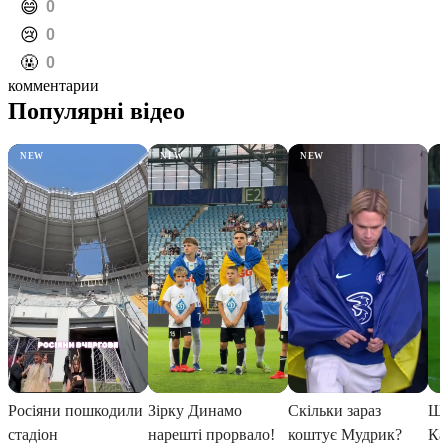
️😄
0
️😢
0
️🤬
0
комментарии