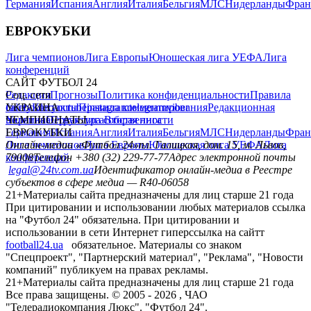
Германия
Испания
Англия
Италия
Бельгия
МЛС
Нидерланды
Фран
ЕВРОКУБКИ
Лига чемпионов
Лига Европы
Юношеская лига УЕФА
Лига
конференций
САЙТ ФУТБОЛ 24
Редакция
Соц. сети
Прогнозы
Политика конфиденциальности
Правила
сайту
facebook
УКРАИНА
Контакты
x
youtube
Правила комментирования
instagram
telegram
viber
Редакционная
политика
Украина
ЧЕМПИОНАТЫ
Первая лига
Структура собственности
Вторая лига
Германия
ЕВРОКУБКИ
Испания
Англия
Италия
Бельгия
МЛС
Нидерланды
Фран
Лига чемпионов
Онлайн-медиа «Футбол 24»
Лига Европы
пл. Галицкая, дом. 15, м. Львов,
Юношеская лига УЕФА
Лига
конференций
79008
Телефон +380 (32) 229-77-77
Адрес электронной почты
legal@24tv.com.ua
Идентификатор онлайн-медиа в Реестре
субъектов в сфере медиа — R40-06058
21+
Материалы сайта предназначены для лиц старше 21 года
При цитировании и использовании любых материалов ссылка
на "Футбол 24" обязательна. При цитировании и
использовании в сети Интернет гиперссылка на сайтт
football24.ua
обязательное. Материалы со знаком
"Спецпроект", "Партнерский материал", "Реклама", "Новости
компаний" публикуем на правах рекламы.
21+
Материалы сайта предназначены для лиц старше 21 года
Все права защищены. © 2005 -
2026
, ЧАО
"Телерадиокомпания Люкс". "Футбол 24".