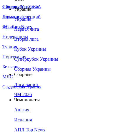
Сборная Украины
Италия
Суперкубок УЕФА
Украина
Германия
Лига конференций
Украина
Франция
ЛЧ - Top News
Первая лига
Нидерланды
Вторая лига
Турция
Кубок Украины
Португалия
Суперкубок Украины
Бельгия
Сборная Украины
Сборные
МЛС
Лига наций
Саудовская Аравия
ЧМ 2026
Чемпионаты
Англия
Испания
АПЛ Top News