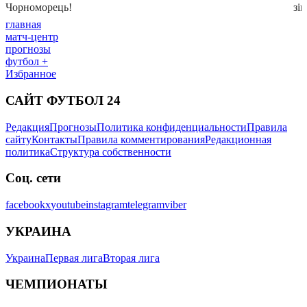
главная
матч-центр
прогнозы
футбол +
Избранное
САЙТ ФУТБОЛ 24
Редакция
Прогнозы
Политика конфиденциальности
Правила
сайту
Контакты
Правила комментирования
Редакционная
политика
Структура собственности
Соц. сети
facebook
x
youtube
instagram
telegram
viber
УКРАИНА
Украина
Первая лига
Вторая лига
ЧЕМПИОНАТЫ