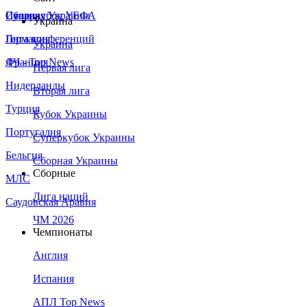
Сборная Украины
Италия
Суперкубок УЕФА
Украина
Германия
Лига конференций
Украина
Франция
ЛЧ - Top News
Первая лига
Нидерланды
Вторая лига
Турция
Кубок Украины
Португалия
Суперкубок Украины
Бельгия
Сборная Украины
Сборные
МЛС
Лига наций
Саудовская Аравия
ЧМ 2026
Чемпионаты
Англия
Испания
АПЛ Top News