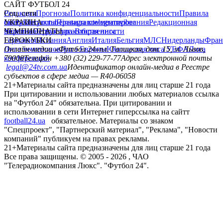
САЙТ ФУТБОЛ 24
Редакция
Соц. сети
Прогнозы
Политика конфиденциальности
Правила
сайту
facebook
УКРАИНА
Контакты
x
youtube
Правила комментирования
instagram
telegram
viber
Редакционная
политика
Украина
ЧЕМПИОНАТЫ
Первая лига
Структура собственности
Вторая лига
Германия
ЕВРОКУБКИ
Испания
Англия
Италия
Бельгия
МЛС
Нидерланды
Фран
Лига чемпионов
Онлайн-медиа «Футбол 24»
Лига Европы
пл. Галицкая, дом. 15, м. Львов,
Юношеская лига УЕФА
Лига
конференций
79008
Телефон +380 (32) 229-77-77
Адрес электронной почты
legal@24tv.com.ua
Идентификатор онлайн-медиа в Реестре
субъектов в сфере медиа — R40-06058
21+
Материалы сайта предназначены для лиц старше 21 года
При цитировании и использовании любых материалов ссылка
на "Футбол 24" обязательна. При цитировании и
использовании в сети Интернет гиперссылка на сайтт
football24.ua
обязательное. Материалы со знаком
"Спецпроект", "Партнерский материал", "Реклама", "Новости
компаний" публикуем на правах рекламы.
21+
Материалы сайта предназначены для лиц старше 21 года
Все права защищены. © 2005 -
2026
, ЧАО
"Телерадиокомпания Люкс". "Футбол 24".