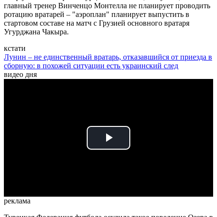
главный тренер Винченцо Монтелла не планирует проводить
ротацию вратарей – "аэроплан" планирует выпустить в
стартовом составе на матч с Грузией основного вратаря
Угурджана Чакыра.
кстати
Лунин – не единственный вратарь, отказавшийся от приезда в
сборную: в похожей ситуации есть украинский след
видео дня
Play
Video
реклама