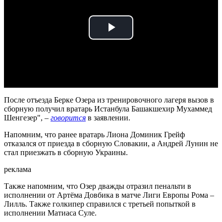
Play
Video
После отъезда Берке Озера из тренировочного лагеря вызов в
сборную получил вратарь Истанбула Башакшехир Мухаммед
Шенгезер", –
говорится
в заявлении.
Напомним, что ранее вратарь Лиона Доминик Грейф
отказался от приезда в сборную Словакии, а Андрей Лунин не
стал приезжать в сборную Украины.
реклама
Также напомним, что Озер дважды отразил пенальти в
исполнении от Артёма Довбика в матче Лиги Европы Рома –
Лилль. Также голкипер справился с третьей попыткой в
исполнении Матиаса Суле.