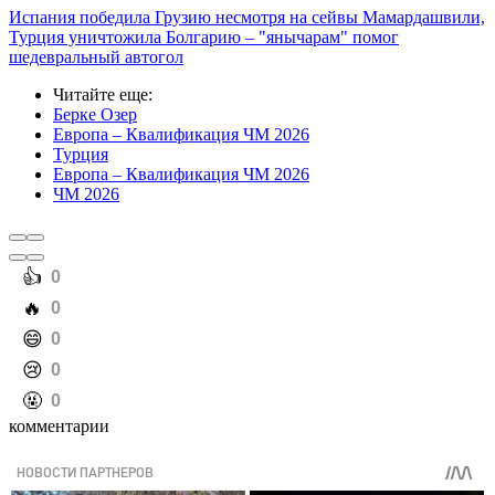
Испания победила Грузию несмотря на сейвы Мамардашвили,
Турция уничтожила Болгарию – "янычарам" помог
шедевральный автогол
Читайте еще
:
Берке Озер
Европа – Квалификация ЧМ 2026
Турция
Европа – Квалификация ЧМ 2026
ЧМ 2026
️👍
0
️🔥
0
️😄
0
️😢
0
️🤬
0
комментарии