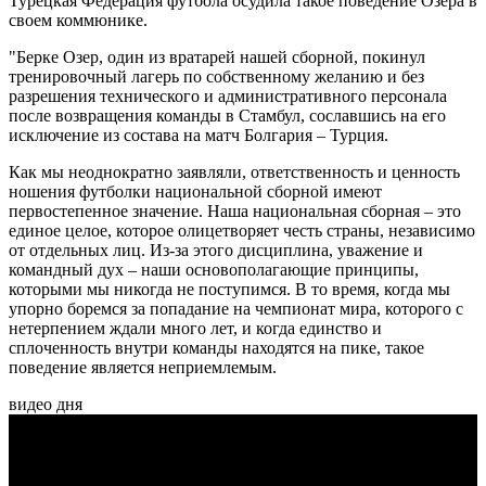
Турецкая Федерация футбола осудила такое поведение Озера в
своем коммюнике.
"Берке Озер, один из вратарей нашей сборной, покинул
тренировочный лагерь по собственному желанию и без
разрешения технического и административного персонала
после возвращения команды в Стамбул, сославшись на его
исключение из состава на матч Болгария – Турция.
Как мы неоднократно заявляли, ответственность и ценность
ношения футболки национальной сборной имеют
первостепенное значение. Наша национальная сборная – это
единое целое, которое олицетворяет честь страны, независимо
от отдельных лиц. Из-за этого дисциплина, уважение и
командный дух – наши основополагающие принципы,
которыми мы никогда не поступимся. В то время, когда мы
упорно боремся за попадание на чемпионат мира, которого с
нетерпением ждали много лет, и когда единство и
сплоченность внутри команды находятся на пике, такое
поведение является неприемлемым.
видео дня