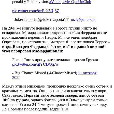
penalti y ? sin revisión.
#Valors
#MesQueUnClub
pic.twitter.com/8wEch5HjSZ
- Joker Laporta (@JokerLaporta)
11 октября, 2025
На 29-й же минуте пенальти в ворота грузин никто не
оспаривал. Мамардашвили откровенно сбил Феррана после
проникающей передачи Педри. Мяч сначала подобрал
Оярсабаль, но исполнить 11-метровый все же пошел Торрес –
и зря.
Выстрел Феррана с "отметки" в правый нижний
угол парировал Мамардашвили!
Ferran Torres пропускает пенальти против Грузии
pic.twitter.com/qtYCDQq7o
- Big Chance Missed (@ChanceMissed)
11 октября,
2025
Между этими эпизодами произошло несколько очень острых и
красивых моментов. Они возникали исключительно у ворот
Сакартвело.
Первый тайм хозяева завершили со счетом
10:0 по ударам
, однако болельщики в Эльче увидели только
один гол. Его на 24-й минуте провел Пино, замкнув скидку
Ле Нормана после подачи Педри. 1:0!