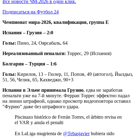
Все новости ЧМ-2026 в один клик.
Подписаться на Футбол 24
Чемпионат мира-2026, квалификация, группа Е
Испания – Грузия – 2:0
Голы:
Пино, 24, Оярсабаль, 64
Нереализованный пенальти:
Торрес, 29 (Испания)
Болгария – Турция – 1:6
Голы:
Кирилов, 13 – Гюлер, 11, Попов, 49 (автогол), Йылдыз,
51, 56, Челик, 65, Кахведжи, 90+3
Испания в Эльче принимала Грузию
, едва не заработав
пенальти уже на 7-й минуте. Ферран Торрес эффектно падал
на линии штрафной, однако просмотр видеоповтора оставил
"Фурию" даже без штрафного удара.
Piscinazo histórico de Ferrán Torres, el árbitro revisa en
el VAR y anula el penalti
En LaLiga mugrienta de
@Tebasjavier
hubiera sido