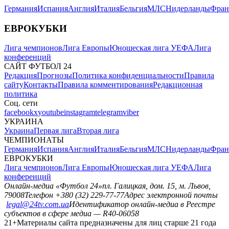
Германия
Испания
Англия
Италия
Бельгия
МЛС
Нидерланды
Фран
ЕВРОКУБКИ
Лига чемпионов
Лига Европы
Юношеская лига УЕФА
Лига
конференций
САЙТ ФУТБОЛ 24
Редакция
Прогнозы
Политика конфиденциальности
Правила
сайту
Контакты
Правила комментирования
Редакционная
политика
Соц. сети
facebook
x
youtube
instagram
telegram
viber
УКРАИНА
Украина
Первая лига
Вторая лига
ЧЕМПИОНАТЫ
Германия
Испания
Англия
Италия
Бельгия
МЛС
Нидерланды
Фран
ЕВРОКУБКИ
Лига чемпионов
Лига Европы
Юношеская лига УЕФА
Лига
конференций
Онлайн-медиа «Футбол 24»
пл. Галицкая, дом. 15, м. Львов,
79008
Телефон +380 (32) 229-77-77
Адрес электронной почты
legal@24tv.com.ua
Идентификатор онлайн-медиа в Реестре
субъектов в сфере медиа — R40-06058
21+
Материалы сайта предназначены для лиц старше 21 года