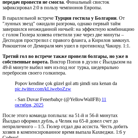
передач провести не смогла
. Финальный свисток
зафиксировал 2:0 в пользу чемпионов Европы.
В параллельной встрече
Турция гостила у Болгарии
. От
"лунных звезд" ожидали разгрома, однако первый тайм
завершился неожиданной ничьей: на эффектную комбинацию
с голом Гюлера хозяева ответили уже через две минуты –
Десподов прострелил с правого фланга, а Кирилов замкнул.
Рикошетом от Демираля мяч ушел в противоход Чакиру. 1:1.
Третий гол во встрече также провели болгары, но уже в
собственные ворота.
Виктор Попов в дуэли с Йылдызом на
49-й минуте выбил мяч из-под ног турка, шедеврально
перебросив своего голкипера.
Popov kendine çok güzel gol attı şimdi sıra kenan da
pic.twitter.com/kLiweboZzw
- Sarı Duvar Fenerbahçe (@YellowWallFB)
11
октября, 2025
После этого команда поплыла: на 51-й и 56-й минутах
Йылдыз оформил дубль, а Челик на 65-й довел счет до
неприличного – 1:5. Гюлер отдал два ассиста. Честь добить
хозяев в компенсированное время выпала Кахведжи. 1:6 у
Софии!