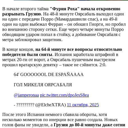
В начале второго тайма
"Фурия Роха" начала откровенно
разрывать Грузию
. На 48-й минуте Оярсабаль выходил один
на один с передачи Порро (Мамардашвили спас), а на 49-й
один на один выбежал Ферран – он обошел Гиорги, но пробил
во внешнюю сторону сетки. Еще через четыре минуты Порро
обводящим ударом попал в стойку, а добивание Оярсабаля с
метра заблокировал защитник.
В конце концов,
на 64-й минуте все вопросы относительно
победителя были сняты
. Испания заработала штрафной в
метрах 20-ти от ворот, а Оярсабаль пушечным выстрелом
прошил вратарскую девятку – такое не сэйвится. 2:0.
64' GOOOOOOL DE ESPAÑAAAA
ГОЛ МИКЕЛЯ ОЯРСАБАЛЯ
@iamperonaa
pic.twitter.com/dpoJesS8ea
- ????????? (@ElcheXTRA)
11 октября, 2025
После этого Испания немного сбавила обороты, хотя
несколько моментов по инерции все равно создала. Новых
голов фаны не увидели, а
Грузия до 80-й минуты даже сотни