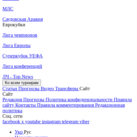
МЛС
Саудовская Аравия
Еврокубки
Лига чемпионов
Лига Европы
Суперкубок УЕФА
Лига конференций
ЛЧ - Top News
Ко всем турнирам
Статьи
Прогнозы
Видео
Трансферы
Сайт
Сайт
Редакция
Прогнозы
Политика конфиденциальности
Правила
сайту
Контакты
Правила комментирования
Редакционная
политика
Соц. сети
facebook
x
youtube
instagram
telegram
viber
Укр
Рус