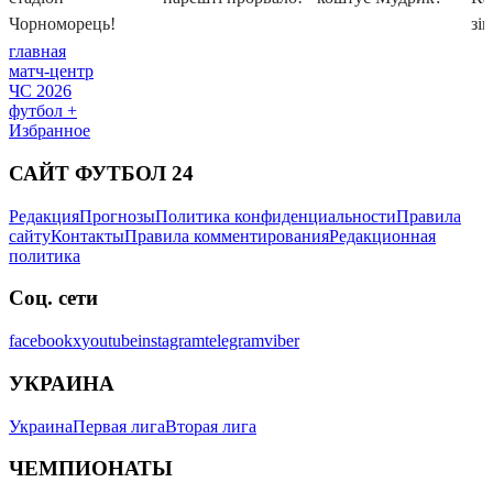
главная
матч-центр
ЧС 2026
футбол +
Избранное
САЙТ ФУТБОЛ 24
Редакция
Прогнозы
Политика конфиденциальности
Правила
сайту
Контакты
Правила комментирования
Редакционная
политика
Соц. сети
facebook
x
youtube
instagram
telegram
viber
УКРАИНА
Украина
Первая лига
Вторая лига
ЧЕМПИОНАТЫ