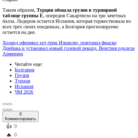
Таким образом,
Турция обошла грузин в турнирной
таблице группы Е
, опередив Сакартвело на три зачетных
балла. Лидером остается Испания, которая торжествовала во
всех трех своих поединках, а Болгария прогнозируемо
остается на дне.
Холанд оформил хет-трик Израилю, повторил фиаско
Довбика и установил новый голевой рекорд, Венгрия одолела
Армению
Читайте еще
:
Болгария
Грузия
Турция
Испания
ЧМ 2026
0
Комментировать
️👍
0
️🔥
0