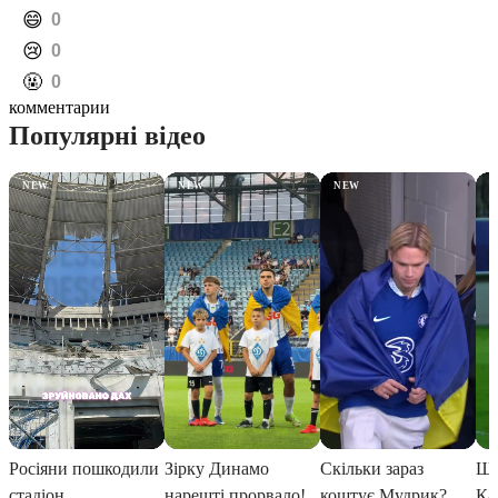
️😄
0
️😢
0
️🤬
0
комментарии