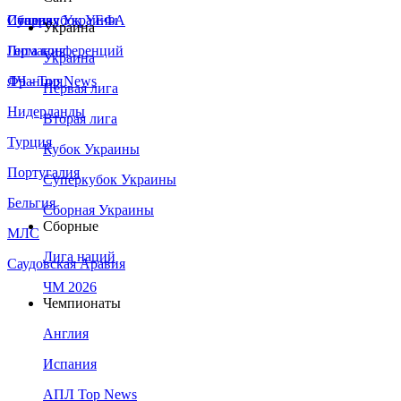
Сборная Украины
Италия
Суперкубок УЕФА
Украина
Германия
Лига конференций
Украина
Франция
ЛЧ - Top News
Первая лига
Нидерланды
Вторая лига
Турция
Кубок Украины
Португалия
Суперкубок Украины
Бельгия
Сборная Украины
Сборные
МЛС
Лига наций
Саудовская Аравия
ЧМ 2026
Чемпионаты
Англия
Испания
АПЛ Top News