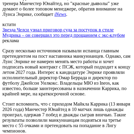
тренера Манчестер Юнайтед, но "красные дьяволы" уже
думают о более топовом менеджере, обратив внимание на
Луиса Энрике, сообщает
iNews
.
кстати
Звезда Челси узнал приговор суда за поступок в стиле
Мудрика – он совершил это перед прощанием с экс-клубом
реклама
Сразу несколько источников называли испанца главным
претендентом на пост наставника манкунианцев. Однако, сам
Луис Энрике не намерен менять место работы и хочет
подписать новый контракт с ПСЖ, который подходит к концу
летом 2027 года. Интерес к кандидатуре Энрике проявляли
исполнительный директор Омар Беррада и директор по
футболу Джейсон Уилкокс. Владельцы МЮ из Ineos, как
известно, больше заинтересованы в назначении Каррика, по
крайней мере, на краткосрочной основе.
Стоит вспомнить, что с приходом Майкла Каррика (13 января
2026 года) Манчестер Юнайтед в 10 матчах лишь однажды
проиграл, одержав 7 побед и дважды сыграв вничью. Такие
результаты позволили манкунианцам подняться на третье
место с 55 очками и претендовать на попадание в Лигу
чемпионов.