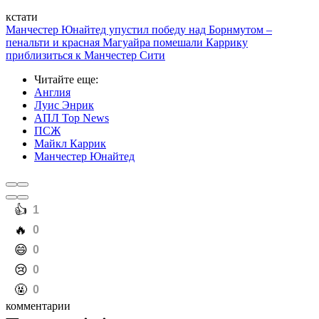
кстати
Манчестер Юнайтед упустил победу над Борнмутом –
пенальти и красная Магуайра помешали Каррику
приблизиться к Манчестер Сити
Читайте еще
:
Англия
Луис Энрик
АПЛ Top News
ПСЖ
Майкл Каррик
Манчестер Юнайтед
️👍
1
️🔥
0
️😄
0
️😢
0
️🤬
0
комментарии