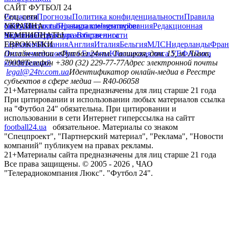
САЙТ ФУТБОЛ 24
Редакция
Соц. сети
Прогнозы
Политика конфиденциальности
Правила
сайту
facebook
УКРАИНА
Контакты
x
youtube
Правила комментирования
instagram
telegram
viber
Редакционная
политика
Украина
ЧЕМПИОНАТЫ
Первая лига
Структура собственности
Вторая лига
Германия
ЕВРОКУБКИ
Испания
Англия
Италия
Бельгия
МЛС
Нидерланды
Фран
Лига чемпионов
Онлайн-медиа «Футбол 24»
Лига Европы
пл. Галицкая, дом. 15, м. Львов,
Юношеская лига УЕФА
Лига
конференций
79008
Телефон +380 (32) 229-77-77
Адрес электронной почты
legal@24tv.com.ua
Идентификатор онлайн-медиа в Реестре
субъектов в сфере медиа — R40-06058
21+
Материалы сайта предназначены для лиц старше 21 года
При цитировании и использовании любых материалов ссылка
на "Футбол 24" обязательна. При цитировании и
использовании в сети Интернет гиперссылка на сайтт
football24.ua
обязательное. Материалы со знаком
"Спецпроект", "Партнерский материал", "Реклама", "Новости
компаний" публикуем на правах рекламы.
21+
Материалы сайта предназначены для лиц старше 21 года
Все права защищены. © 2005 -
2026
, ЧАО
"Телерадиокомпания Люкс". "Футбол 24".