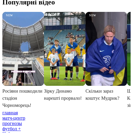
главная
матч-центр
прогнозы
футбол +