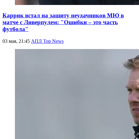
Каррик встал на защиту неудачников МЮ в
матче с Ливерпулем: "Ошибки – это часть
футбола"
03 мая, 21:45
АПЛ Top News