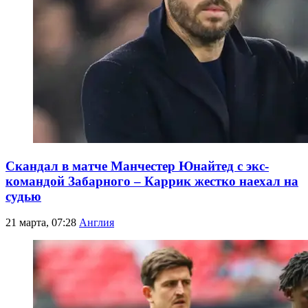
Скандал в матче Манчестер Юнайтед с экс-
командой Забарного – Каррик жестко наехал на
судью
21 марта, 07:28
Англия