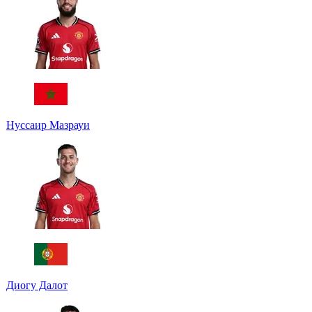
Нуссаир Мазрауи
Диогу Далот