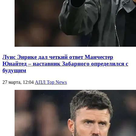
Луис Энрике дал четкий ответ Манчестер
Юнайтед – наставник Забарного определился с
будущим
27 марта, 12:04
АПЛ Top News