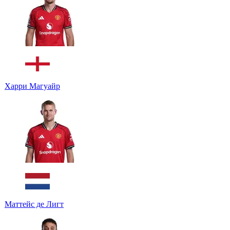
Харри Магуайр
Маттейс де Лигт