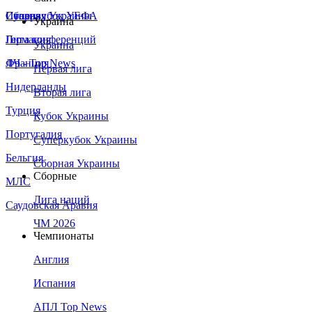
Сборная Украины
Италия
Суперкубок УЕФА
Украина
Германия
Лига конференций
Украина
Франция
ЛЧ - Top News
Первая лига
Нидерланды
Вторая лига
Турция
Кубок Украины
Португалия
Суперкубок Украины
Бельгия
Сборная Украины
Сборные
МЛС
Лига наций
Саудовская Аравия
ЧМ 2026
Чемпионаты
Англия
Испания
АПЛ Top News