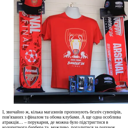
І, звичайно ж, кілька магазинів пропонують безліч сувенірів,
пов'язаних з фіналом та обома клубами. А ще одна особлива
атракція… – перукарня, де можна було підстригтися в
колоритного барбера та, можливо, поголитися за рахунок