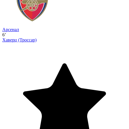
Арсенал
6’
Хаверц
(Троссар)