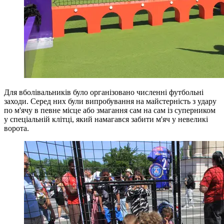
Для вболівальників було організовано численні футбольні
заходи. Серед них були випробування на майстерність з удару
по м'ячу в певне місце або змагання сам на сам із суперником
у спеціальній клітці, який намагався забити м'яч у невеликі
ворота.