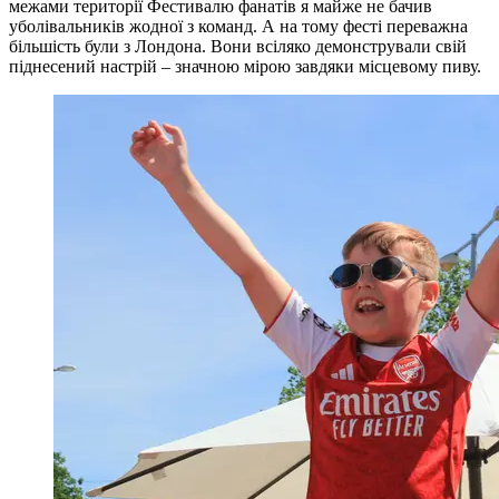
межами території Фестивалю фанатів я майже не бачив
уболівальників жодної з команд. А на тому фесті переважна
більшість були з Лондона. Вони всіляко демонстрували свій
піднесений настрій – значною мірою завдяки місцевому пиву.