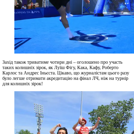
Захід також триватиме чотири дні – оголошено про участь
таких колишніх зірок, як Луїш Фігу, Кака, Кафу, Роберто
Карлос та Андрес Іньєста. Цікаво, що журналістам цього разу
було легше отримати акредитацію на фінал ЛЧ, ніж на турнір
для колишніх зірок!