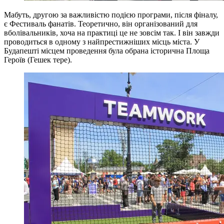
Мабуть, другою за важливістю подією програми, після фіналу,
є Фестиваль фанатів. Теоретично, він організований для
вболівальників, хоча на практиці це не зовсім так. І він завжди
проводиться в одному з найпрестижніших місць міста. У
Будапешті місцем проведення була обрана історична Площа
Героїв (Гешек тере).