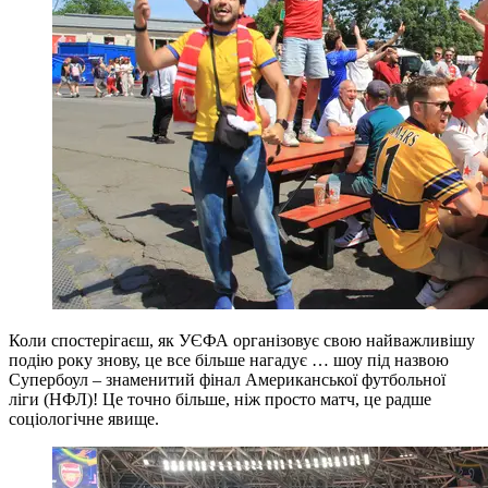
Коли спостерігаєш, як УЄФА організовує свою найважливішу
подію року знову, це все більше нагадує … шоу під назвою
Супербоул – знаменитий фінал Американської футбольної
ліги (НФЛ)! Це точно більше, ніж просто матч, це радше
соціологічне явище.