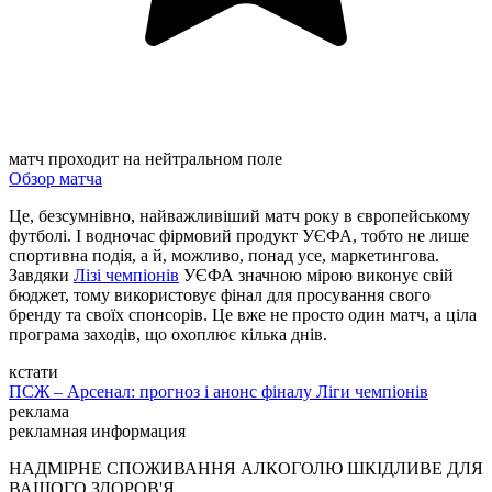
матч проходит на нейтральном поле
Обзор матча
Це, безсумнівно, найважливіший матч року в європейському
футболі. І водночас фірмовий продукт УЄФА, тобто не лише
спортивна подія, а й, можливо, понад усе, маркетингова.
Завдяки
Лізі чемпіонів
УЄФА значною мірою виконує свій
бюджет, тому використовує фінал для просування свого
бренду та своїх спонсорів. Це вже не просто один матч, а ціла
програма заходів, що охоплює кілька днів.
кстати
ПСЖ – Арсенал: прогноз і анонс фіналу Ліги чемпіонів
реклама
рекламная информация
НАДМІРНЕ СПОЖИВАННЯ АЛКОГОЛЮ ШКІДЛИВЕ ДЛЯ
ВАШОГО ЗДОРОВ'Я