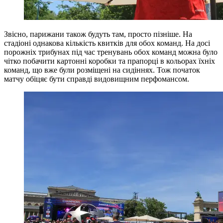
Звісно, ​​парижани також будуть там, просто пізніше. На
стадіоні однакова кількість квитків для обох команд. На досі
порожніх трибунах під час тренувань обох команд можна було
чітко побачити картонні коробки та прапорці в кольорах їхніх
команд, що вже були розміщені на сидіннях. Тож початок
матчу обіцяє бути справді видовищним перфомансом.