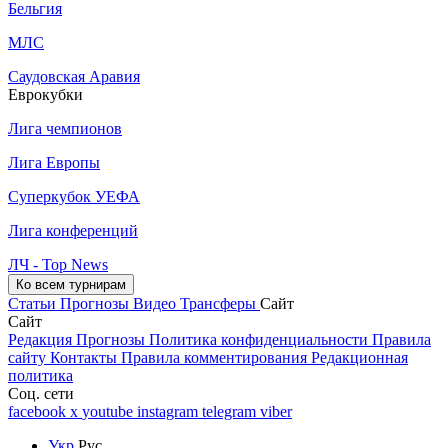
Бельгия
МЛС
Саудовская Аравия
Еврокубки
Лига чемпионов
Лига Европы
Суперкубок УЕФА
Лига конференций
ЛЧ - Top News
Ко всем турнирам
Статьи
Прогнозы
Видео
Трансферы
Сайт
Сайт
Редакция
Прогнозы
Политика конфиденциальности
Правила
сайту
Контакты
Правила комментирования
Редакционная
политика
Соц. сети
facebook
x
youtube
instagram
telegram
viber
Укр
Рус