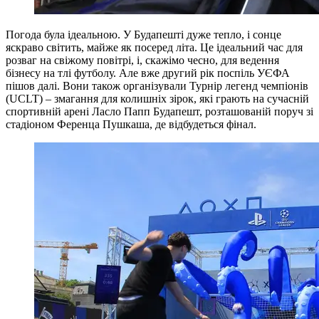
Погода була ідеальною. У Будапешті дуже тепло, і сонце
яскраво світить, майже як посеред літа. Це ідеальний час для
розваг на свіжому повітрі, і, скажімо чесно, для ведення
бізнесу на тлі футболу. Але вже другий рік поспіль УЄФА
пішов далі. Вони також організували Турнір легенд чемпіонів
(UCLT) – змагання для колишніх зірок, які грають на сучасній
спортивній арені Ласло Папп Будапешт, розташованій поруч зі
стадіоном Ференца Пушкаша, де відбудеться фінал.