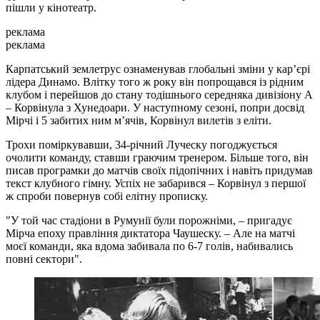
пішли у кінотеатр.
реклама
реклама
Карпатський землетрус ознаменував глобальні зміни у кар’єрі
лідера Динамо. Влітку того ж року він попрощався із рідним
клубом і перейшов до стану тодішнього середняка дивізіону А
– Корвінула з Хунедоари. У наступному сезоні, попри досвід
Мірчі і 5 забитих ним м’ячів, Корвінул вилетів з еліти.
Трохи поміркувавши, 34-річний Луческу погоджується
очолити команду, ставши граючим тренером. Більше того, він
писав програмки до матчів своїх підопічних і навіть придумав
текст клубного гімну. Успіх не забарився – Корвінул з першої
ж спроби повернув собі елітну прописку.
"У той час стадіони в Румунії були порожніми, – пригадує
Мірча епоху правління диктатора Чаушеску. – Але на матчі
моєї команди, яка вдома забивала по 6-7 голів, набивались
повні сектори".