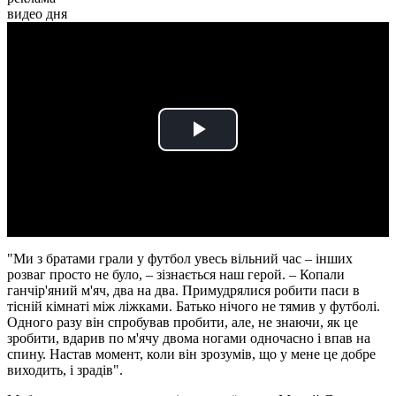
видео дня
Play
Video
"Ми з братами грали у футбол увесь вільний час – інших
розваг просто не було, – зізнається наш герой. – Копали
ганчір'яний м'яч, два на два. Примудрялися робити паси в
тісній кімнаті між ліжками. Батько нічого не тямив у футболі.
Одного разу він спробував пробити, але, не знаючи, як це
зробити, вдарив по м'ячу двома ногами одночасно і впав на
спину. Настав момент, коли він зрозумів, що у мене це добре
виходить, і зрадів".