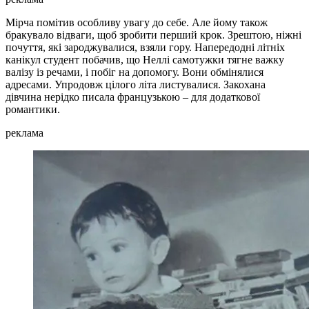
Мірча помітив особливу увагу до себе. Але йому також
бракувало відваги, щоб зробити перший крок. Зрештою, ніжні
почуття, які зароджувалися, взяли гору. Напередодні літніх
канікул студент побачив, що Неллі самотужки тягне важку
валізу із речами, і побіг на допомогу. Вони обмінялися
адресами. Упродовж цілого літа листувалися. Закохана
дівчина нерідко писала французькою – для додаткової
романтики.
реклама