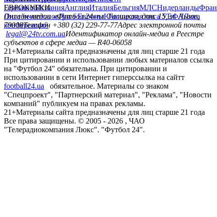
Германия
ЕВРОКУБКИ
Испания
Англия
Италия
Бельгия
МЛС
Нидерланды
Фран
Лига чемпионов
Онлайн-медиа «Футбол 24»
Лига Европы
пл. Галицкая, дом. 15, м. Львов,
Юношеская лига УЕФА
Лига
конференций
79008
Телефон +380 (32) 229-77-77
Адрес электронной почты
legal@24tv.com.ua
Идентификатор онлайн-медиа в Реестре
субъектов в сфере медиа — R40-06058
21+
Материалы сайта предназначены для лиц старше 21 года
При цитировании и использовании любых материалов ссылка
на "Футбол 24" обязательна. При цитировании и
использовании в сети Интернет гиперссылка на сайтт
football24.ua
обязательное. Материалы со знаком
"Спецпроект", "Партнерский материал", "Реклама", "Новости
компаний" публикуем на правах рекламы.
21+
Материалы сайта предназначены для лиц старше 21 года
Все права защищены. © 2005 -
2026
, ЧАО
"Телерадиокомпания Люкс". "Футбол 24".