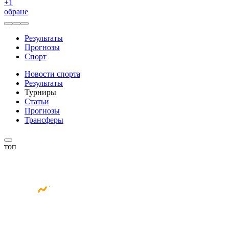
+
1
обране
Результаты
Прогнозы
Спорт
Новости спорта
Результаты
Турниры
Статьи
Прогнозы
Трансферы
топ