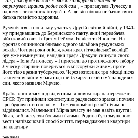
"Так, нам дуже важко жилося. Подарунків я ніколи не
отримував, іграшки робив собі сам",
– пригадував Луческу в
одному з численних інтерв’ю. А ще він ніколи не бачив свого
батька повністю здоровим.
Румунія взяла посильну участь у Другій світовій війні, у 1940-
му приєднавшись до Берлінського пакту, який передбачав
військовий союз із Третім Рейхом, Італією та Японією. На
фронтах опинилося близько одного мільйона румунських
вояків. Чотири роки опісля, коли крах гітлерівської коаліції
був уже неминучим, нащадки графа Дракули скинули свого
лідера – Іона Антонеску – і пристали до протилежного табору.
Луческу-старший повернувся із м’ясорубки живим, проте
його тіло вразив туберкульоз. Через неповних три місяці після
закінчення війни у багатодітній бухарестській сім’ї народився
син, якого назвали Мірчею.
Країна опинилася під відчутним впливом тирана-переможця –
СРСР. Тут прийняли конституцію радянського зразка і почали
"розбудовувати соціалізм". Тож економічні реалії нічим не
відрізнялися. Маленький Мірча зачасту не мав навіть взуття і
бігав, виблискуючи босими п’ятами. Родина була змушеною
вести напівкочовий спосіб життя, переїжджаючи з квартири
на квартиру.
реклама