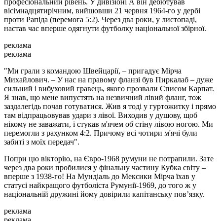
професіональний рівень. У дивізіоні А він дебютував
вісімнадцятирічним, вийшовши 21 червня 1964-го у дербі
проти Рапіда (перемога 5:2). Через два роки, у листопаді,
настав час вперше одягнути футболку національної збірної.
реклама
реклама
"Ми грали з командою Швейцарії, – пригадує Мірча
Михайлович. – У нас на правому фланзі був Пиркалаб – дуже
сильний і вибуховий гравець, якого прозвали Списом Карпат.
Я знав, що мене випустять на незвичний лівий фланг, тож
заздалегідь почав готуватися. Жив я тоді у гуртожитку і прямо
там відпрацьовував удари з лівої. Виходив у душову, щоб
нікому не заважати, і стукав м'ячем об стіну лівою ногою. Ми
перемогли з рахунком 4:2. Причому всі чотири м'ячі були
забиті з моїх передач".
Попри цю вікторію, на Євро-1968 румуни не потрапили. Зате
через два роки пробилися у фінальну частину Кубка світу –
вперше з 1938-го! На Мундіаль до Мексики Мірча їхав у
статусі найкращого футболіста Румунії-1969, до того ж у
національній дружині йому довірили капітанську пов’язку.
реклама
реклама