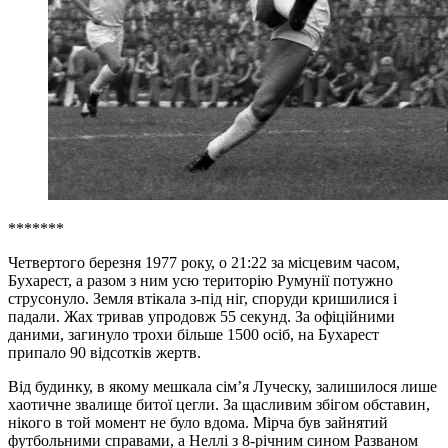
*******
Четвертого березня 1977 року, о 21:22 за місцевим часом,
Бухарест, а разом з ним усю територію Румунії потужно
струсонуло. Земля втікала з-під ніг, споруди кришилися і
падали. Жах тривав упродовж 55 секунд. За офіційними
даними, загинуло трохи більше 1500 осіб, на Бухарест
припало 90 відсотків жертв.
Від будинку, в якому мешкала сім’я Луческу, залишилося лише
хаотичне звалище битої цегли. За щасливим збігом обставин,
нікого в той момент не було вдома. Мірча був зайнятий
футбольними справами, а Неллі з 8-річним сином Разваном