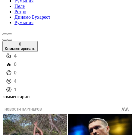
Румыния
Пеле
Ретро
Динамо Бухарест
Румыния
0
Комментировать
️👍
4
️🔥
0
️😄
0
️😢
4
️🤬
1
комментарии