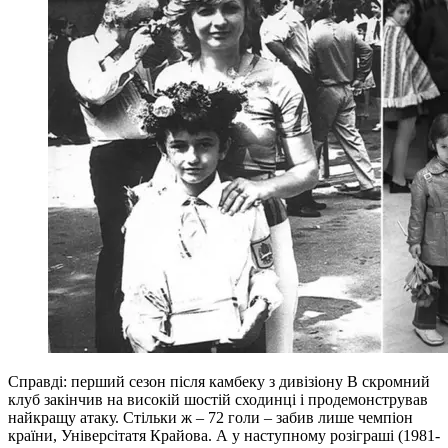
Справді: перший сезон після камбеку з дивізіону В скромний
клуб закінчив на високій шостій сходинці і продемонстрував
найкращу атаку. Стільки ж – 72 голи – забив лише чемпіон
країни, Універсітатя Крайова. А у наступному розіграші (1981-