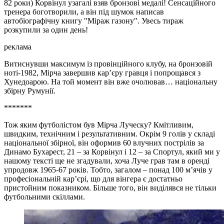
82 роки) Корвінул узагалі взяв бронзові медалі! Сенсаційного
тренера боготворили, а він під шумок написав
автобіографічну книгу "Міраж газону". Увесь тираж
розкупили за один день!
реклама
Витиснувши максимум із провінційного клубу, на бронзовій
ноті-1982, Мірча завершив кар’єру гравця і попрощався з
Хунедоарою. На той момент він вже очолював… національну
збірну Румунії.
*******
Тож яким футболістом був Мірча Луческу? Кмітливим,
швидким, технічним і результативним. Окрім 9 голів у складі
національної збірної, він оформив 60 влучних пострілів за
Динамо Бухарест, 21 – за Корвінул і 12 – за Спортул, який ми у
нашому тексті ще не згадували, хоча Луче грав там в оренді
упродовж 1965-67 років. Тобто, загалом – понад 100 м’ячів у
професіональній кар’єрі, що для вінгера є достатньо
пристойним показником. Більше того, він виділявся не тільки
футбольними скіллами.