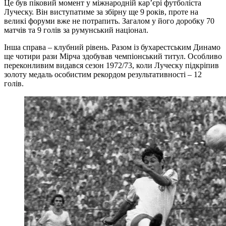
Це був піковий момент у міжнародній кар’єрі футболіста
Луческу. Він виступатиме за збірну ще 9 років, проте на
великі форуми вже не потрапить. Загалом у його доробку 70
матчів та 9 голів за румунський націонал.
Інша справа – клубний рівень. Разом із бухарестським Динамо
ще чотири рази Мірча здобував чемпіонський титул. Особливо
переконливим видався сезон 1972/73, коли Луческу підкріпив
золоту медаль особистим рекордом результативності – 12
голів.