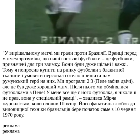
"У вирішальному матчі ми грали проти Бразилії. Вранці перед
матчем зрозуміли, що наші гостьові футболки – це футболки,
призначені для гри взимку. Вони були дуже щільні і важкі.
Тому я попросив купити на ринку футболки з блакитної
тканини і умовити персонал готелю пришити нам
румунський герб на них. Ми програли 2:3 (Пеле забив двічі),
але це був дуже хороший матч. Після нього ми обмінялися
футболками з Пеле! У мене все ще є його футболка, я ніколи її
не прав, вона у спеціальній рамці", – хвалився Мірча
журналістам, коли очолив Шахтар. Його фанатична любов до
видовищної техніки бразильців бере початок саме з 10 червня
1970 року.
реклама
реклама