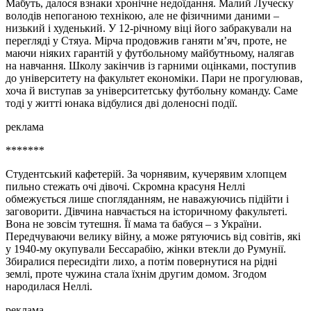
Мабуть, далося взнаки хронічне недоїдання. Малий Луческу
володів непоганою технікою, але не фізичними даними –
низький і худенький. У 12-річному віці його забракували на
перегляді у Стяуа. Мірча продовжив ганяти м’яч, проте, не
маючи ніяких гарантій у футбольному майбутньому, налягав
на навчання. Школу закінчив із гарними оцінками, поступив
до університету на факультет економіки. Пари не прогулював,
хоча й виступав за університетську футбольну команду. Саме
тоді у житті юнака відбулися дві доленосні події.
реклама
*******
Студентський кафетерій. За чорнявим, кучерявим хлопцем
пильно стежать очі дівочі. Скромна красуня Неллі
обмежується лише спогляданням, не наважуючись підійти і
заговорити. Дівчина навчається на історичному факультеті.
Вона не зовсім тутешня. Її мама та бабуся – з України.
Передчуваючи велику війну, а може рятуючись від совітів, які
у 1940-му окупували Бессарабію, жінки втекли до Румунії.
Збиралися пересидіти лихо, а потім повернутися на рідні
землі, проте чужина стала їхнім другим домом. Згодом
народилася Неллі.
реклама