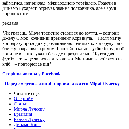
займатися, наприклад, міжнародною торгівлею. Граючи в
Динамо Бухарест, отримав звання полковника, але з армії
вирішив піти".
реклама
"Як гравець, Мірча трепетно ставився до взуття, – розповів
Джелу Сімок, колишній президент Корвінула. – Після матчу
він одразу приходив у роздягальню, очищав їх від бруду і до
блиску надраював кремом. І постійно казав футболістам, щоб
вони не влаштовували безладу в роздягальні. "Бутси для
футболіста – це як ручка для клерка. Ми ними заробляємо на
хліб", – повторював він".
Сторінка автора у Facebook
"Перед смертю – живи!": правила життя Мірчі Луческу
Читайте еще
:
Овертайм
Статьи
Мирча Луческу
Бразилия
Рэзван Луческу
Динамо Киев