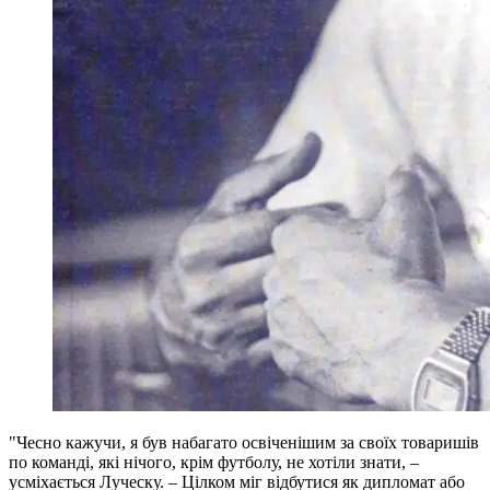
"Чесно кажучи, я був набагато освіченішим за своїх товаришів
по команді, які нічого, крім футболу, не хотіли знати, –
усміхається Луческу. – Цілком міг відбутися як дипломат або