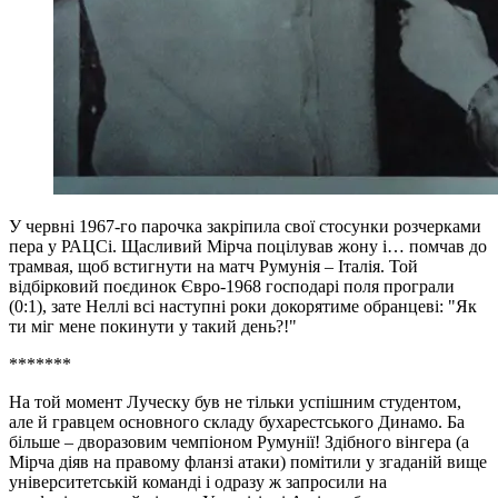
У червні 1967-го парочка закріпила свої стосунки розчерками
пера у РАЦСі. Щасливий Мірча поцілував жону і… помчав до
трамвая, щоб встигнути на матч Румунія – Італія. Той
відбірковий поєдинок Євро-1968 господарі поля програли
(0:1), зате Неллі всі наступні роки докорятиме обранцеві: "Як
ти міг мене покинути у такий день?!"
*******
На той момент Луческу був не тільки успішним студентом,
але й гравцем основного складу бухарестського Динамо. Ба
більше – дворазовим чемпіоном Румунії! Здібного вінгера (а
Мірча діяв на правому фланзі атаки) помітили у згаданій вище
університетській команді і одразу ж запросили на