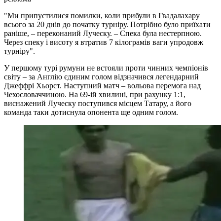
"Ми припустилися помилки, коли прибули в Гвадалахару
всього за 20 днів до початку турніру. Потрібно було приїхати
раніше, – переконаний Луческу. – Спека була нестерпною.
Через спеку і висоту я втратив 7 кілограмів ваги упродовж
турніру".
У першому турі румуни не встояли проти чинних чемпіонів
світу – за Англію єдиним голом відзначився легендарний
Джеффрі Хьорст. Наступний матч – вольова перемога над
Чехословаччиною. На 69-ій хвилині, при рахунку 1:1,
виснажений Луческу поступився місцем Татару, а його
команда таки дотиснула опонента ще одним голом.