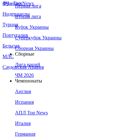
Франция
ЛЧ - Top News
Первая лига
Нидерланды
Вторая лига
Турция
Кубок Украины
Португалия
Суперкубок Украины
Бельгия
Сборная Украины
Сборные
МЛС
Лига наций
Саудовская Аравия
ЧМ 2026
Чемпионаты
Англия
Испания
АПЛ Top News
Италия
Германия