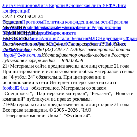
Лига чемпионов
Лига Европы
Юношеская лига УЕФА
Лига
конференций
САЙТ ФУТБОЛ 24
Редакция
Соц. сети
Прогнозы
Политика конфиденциальности
Правила
сайту
facebook
УКРАИНА
Контакты
x
youtube
Правила комментирования
instagram
telegram
viber
Редакционная
политика
Украина
ЧЕМПИОНАТЫ
Первая лига
Структура собственности
Вторая лига
Германия
ЕВРОКУБКИ
Испания
Англия
Италия
Бельгия
МЛС
Нидерланды
Фран
Лига чемпионов
Онлайн-медиа «Футбол 24»
Лига Европы
пл. Галицкая, дом. 15, м. Львов,
Юношеская лига УЕФА
Лига
конференций
79008
Телефон +380 (32) 229-77-77
Адрес электронной почты
legal@24tv.com.ua
Идентификатор онлайн-медиа в Реестре
субъектов в сфере медиа — R40-06058
21+
Материалы сайта предназначены для лиц старше 21 года
При цитировании и использовании любых материалов ссылка
на "Футбол 24" обязательна. При цитировании и
использовании в сети Интернет гиперссылка на сайтт
football24.ua
обязательное. Материалы со знаком
"Спецпроект", "Партнерский материал", "Реклама", "Новости
компаний" публикуем на правах рекламы.
21+
Материалы сайта предназначены для лиц старше 21 года
Все права защищены. © 2005 -
2026
, ЧАО
"Телерадиокомпания Люкс". "Футбол 24".