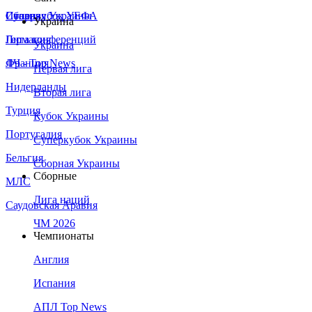
Сборная Украины
Италия
Суперкубок УЕФА
Украина
Германия
Лига конференций
Украина
Франция
ЛЧ - Top News
Первая лига
Нидерланды
Вторая лига
Турция
Кубок Украины
Португалия
Суперкубок Украины
Бельгия
Сборная Украины
Сборные
МЛС
Лига наций
Саудовская Аравия
ЧМ 2026
Чемпионаты
Англия
Испания
АПЛ Top News