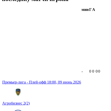
мин
Г
А
-
0
0
0
0
Премьер-лига - Плей-офф
18:00,
09 июнь 2026
Агробизнес
2
(2)