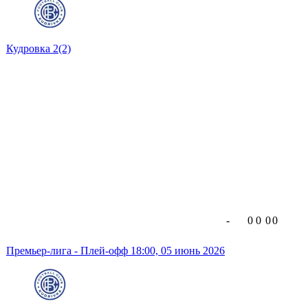
Кудровка
2
(2)
-
0
0
0
0
Премьер-лига - Плей-офф
18:00,
05 июнь 2026