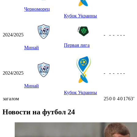
Черноморец
Кубок Украины
2024/2025
-
-
-
-
-
-
Первая лига
Минай
2024/2025
-
-
-
-
-
-
Минай
Кубок Украины
загалом
25
0
0
4
0
1763ʼ
Новости на футбол 24