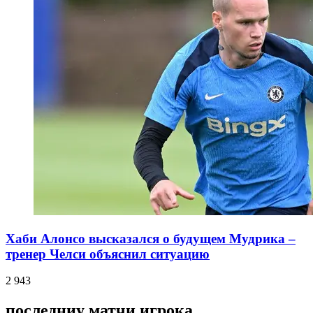
Хаби Алонсо высказался о будущем Мудрика –
тренер Челси объяснил ситуацию
2 943
последниу матчи игрока