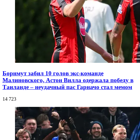
Борнмут забил 10 голов экс-команде
Малиновского, Астон Вилла одержала победу в
Таиланде – неудачный пас Гарначо стал мемом
14 723