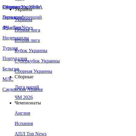
Сборная Украины
Италия
Суперкубок УЕФА
Украина
Германия
Лига конференций
Украина
Франция
ЛЧ - Top News
Первая лига
Нидерланды
Вторая лига
Турция
Кубок Украины
Португалия
Суперкубок Украины
Бельгия
Сборная Украины
Сборные
МЛС
Лига наций
Саудовская Аравия
ЧМ 2026
Чемпионаты
Англия
Испания
АПЛ Top News