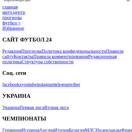
главная
матч-центр
прогнозы
футбол +
Избранное
САЙТ ФУТБОЛ 24
Редакция
Прогнозы
Политика конфиденциальности
Правила
сайту
Контакты
Правила комментирования
Редакционная
политика
Структура собственности
Соц. сети
facebook
x
youtube
instagram
telegram
viber
УКРАИНА
Украина
Первая лига
Вторая лига
ЧЕМПИОНАТЫ
Германия
Испания
Англия
Италия
Бельгия
МЛС
Нидерланды
Фран