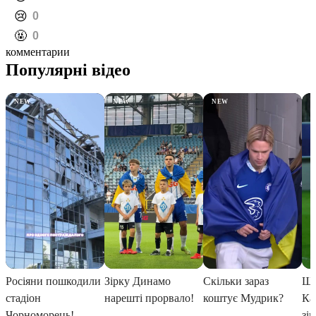
️😢
0
️🤬
0
комментарии