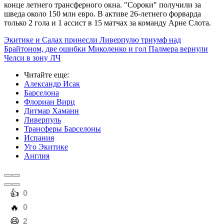
конце летнего трансферного окна. "Сороки" получили за
шведа около 150 млн евро. В активе 26-летнего форварда
только 2 гола и 1 ассист в 15 матчах за команду Арне Слота.
Экитике и Салах принесли Ливерпулю триумф над
Брайтоном, две ошибки Миколенко и гол Палмера вернули
Челси в зону ЛЧ
Читайте еще
:
Александр Исак
Барселона
Флориан Вирц
Дитмар Хаманн
Ливерпуль
Трансферы Барселоны
Испания
Уго Экитике
Англия
️👍
0
️🔥
0
️😄
2