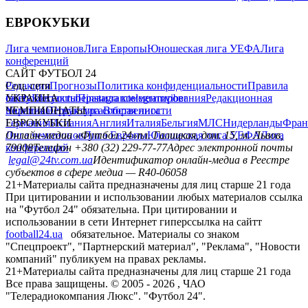
ЕВРОКУБКИ
Лига чемпионов
Лига Европы
Юношеская лига УЕФА
Лига
конференций
САЙТ ФУТБОЛ 24
Редакция
Соц. сети
Прогнозы
Политика конфиденциальности
Правила
сайту
facebook
УКРАИНА
Контакты
x
youtube
Правила комментирования
instagram
telegram
viber
Редакционная
политика
Украина
ЧЕМПИОНАТЫ
Первая лига
Структура собственности
Вторая лига
Германия
ЕВРОКУБКИ
Испания
Англия
Италия
Бельгия
МЛС
Нидерланды
Фран
Лига чемпионов
Онлайн-медиа «Футбол 24»
Лига Европы
пл. Галицкая, дом. 15, м. Львов,
Юношеская лига УЕФА
Лига
конференций
79008
Телефон +380 (32) 229-77-77
Адрес электронной почты
legal@24tv.com.ua
Идентификатор онлайн-медиа в Реестре
субъектов в сфере медиа — R40-06058
21+
Материалы сайта предназначены для лиц старше 21 года
При цитировании и использовании любых материалов ссылка
на "Футбол 24" обязательна. При цитировании и
использовании в сети Интернет гиперссылка на сайтт
football24.ua
обязательное. Материалы со знаком
"Спецпроект", "Партнерский материал", "Реклама", "Новости
компаний" публикуем на правах рекламы.
21+
Материалы сайта предназначены для лиц старше 21 года
Все права защищены. © 2005 -
2026
, ЧАО
"Телерадиокомпания Люкс". "Футбол 24".