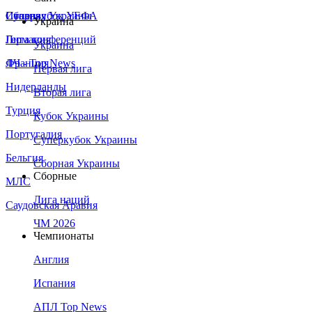
Сборная Украины
Италия
Суперкубок УЕФА
Украина
Германия
Лига конференций
Украина
Франция
ЛЧ - Top News
Первая лига
Нидерланды
Вторая лига
Турция
Кубок Украины
Португалия
Суперкубок Украины
Бельгия
Сборная Украины
Сборные
МЛС
Лига наций
Саудовская Аравия
ЧМ 2026
Чемпионаты
Англия
Испания
АПЛ Top News