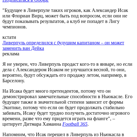
"Будущее в Ливерпуле таких игроков, как Александер Исак
или Флориан Вирц, может быть под вопросом, если они не
будут показывать результатов, а клуб не попадет в Лигу
чемпионов.
кстати
Ливерпуль определился с будущим капитаном – он может
заменить ван Дейка
реклама
Я не уверен, что Ливерпуль продаст кого-то в январе, но если
дела с Александером Исаком не улучшатся весной, то они,
вероятно, будут обсуждать его продажу летом, например, в
Барселону.
На Исака будет много претендентов, потому что он
демонстрировал замечательные способности в Ньюкасле. Его
будущее также в значительной степени зависит от формы
Экитике, потому что если он будет продолжать стабильно
забивать, Исаку будет трудно получить достаточно игрового
времени, разве что ему придется играть на фланге", –
цитирует Дитмара Хаманна
Football 365
.
Напомним, что Исак перешел в Ливерпуль из Ньюкасла в