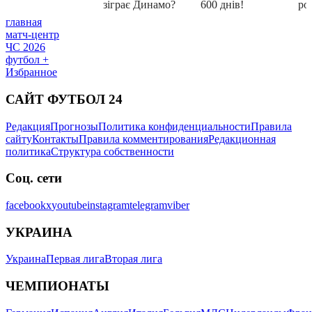
главная
матч-центр
ЧС 2026
футбол +
Избранное
САЙТ ФУТБОЛ 24
Редакция
Прогнозы
Политика конфиденциальности
Правила
сайту
Контакты
Правила комментирования
Редакционная
политика
Структура собственности
Соц. сети
facebook
x
youtube
instagram
telegram
viber
УКРАИНА
Украина
Первая лига
Вторая лига
ЧЕМПИОНАТЫ