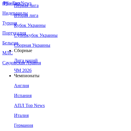
Франция
ЛЧ - Top News
Первая лига
Нидерланды
Вторая лига
Турция
Кубок Украины
Португалия
Суперкубок Украины
Бельгия
Сборная Украины
Сборные
МЛС
Лига наций
Саудовская Аравия
ЧМ 2026
Чемпионаты
Англия
Испания
АПЛ Top News
Италия
Германия