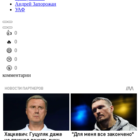
Андрей Запорожан
УАФ
️👍
0
️🔥
0
️😄
0
️😢
0
️🤬
0
комментарии