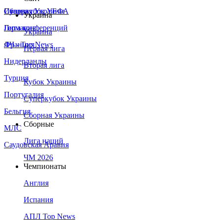
Сборная Украины
Италия
Суперкубок УЕФА
Украина
Германия
Лига конференций
Украина
Франция
ЛЧ - Top News
Первая лига
Нидерланды
Вторая лига
Турция
Кубок Украины
Португалия
Суперкубок Украины
Бельгия
Сборная Украины
Сборные
МЛС
Лига наций
Саудовская Аравия
ЧМ 2026
Чемпионаты
Англия
Испания
АПЛ Top News