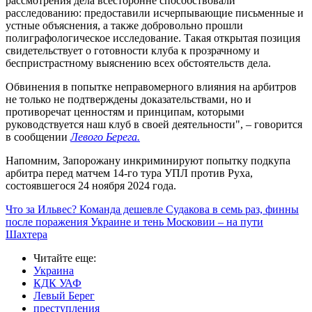
рассмотрения дела всесторонне способствовали
расследованию: предоставили исчерпывающие письменные и
устные объяснения, а также добровольно прошли
полиграфологическое исследование. Такая открытая позиция
свидетельствует о готовности клуба к прозрачному и
беспристрастному выяснению всех обстоятельств дела.
Обвинения в попытке неправомерного влияния на арбитров
не только не подтверждены доказательствами, но и
противоречат ценностям и принципам, которыми
руководствуется наш клуб в своей деятельности", – говорится
в сообщении
Левого Берега.
Напомним, Запорожану инкриминируют попытку подкупа
арбитра перед матчем 14-го тура УПЛ против Руха,
состоявшегося 24 ноября 2024 года.
Что за Ильвес? Команда дешевле Судакова в семь раз, финны
после поражения Украине и тень Московии – на пути
Шахтера
Читайте еще
:
Украина
КДК УАФ
Левый Берег
преступления