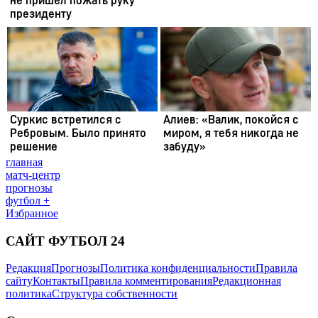
главная
матч-центр
прогнозы
футбол +
Избранное
САЙТ ФУТБОЛ 24
Редакция
Прогнозы
Политика конфиденциальности
Правила
сайту
Контакты
Правила комментирования
Редакционная
политика
Структура собственности