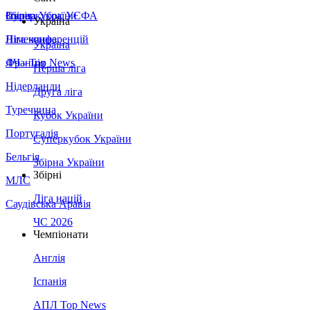
Збірна України
Італія
Суперкубок УЄФА
Україна
Німеччина
Ліга конференцій
Україна
Франція
ЛЧ - Top News
Перша ліга
Нідерланди
Друга ліга
Туреччина
Кубок України
Португалія
Суперкубок України
Бельгія
Збірна України
Збірні
МЛС
Ліга націй
Саудівська Аравія
ЧС 2026
Чемпіонати
Англія
Іспанія
АПЛ Top News