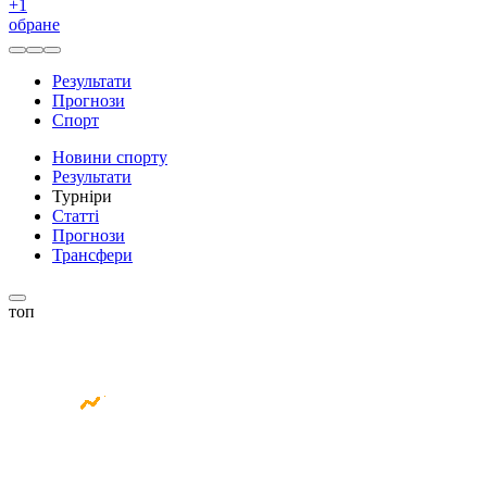
+
1
обране
Результати
Прогнози
Спорт
Новини спорту
Результати
Турніри
Статті
Прогнози
Трансфери
топ