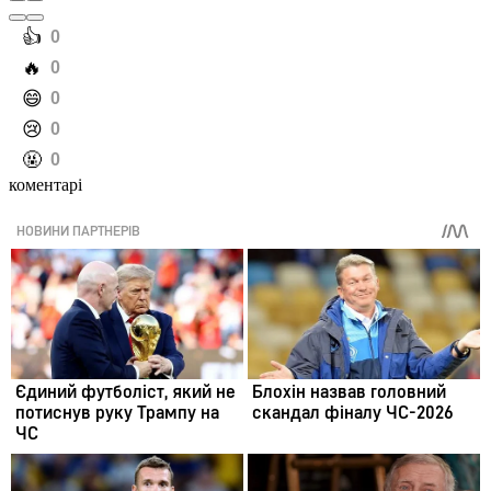
️👍
0
️🔥
0
️😄
0
️😢
0
️🤬
0
коментарі