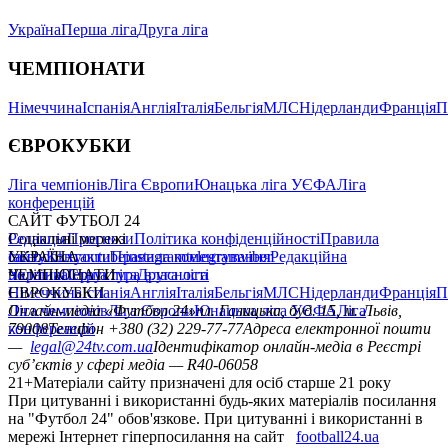
Україна
Перша ліга
Друга ліга
ЧЕМПІОНАТИ
Німеччина
Іспанія
Англія
Італія
Бельгія
МЛС
Нідерланди
Франція
П
ЄВРОКУБКИ
Ліга чемпіонів
Ліга Європи
Юнацька ліга УЄФА
Ліга
конференцій
САЙТ ФУТБОЛ 24
Редакція
Соціальні мережі
Прогнози
Політика конфіденційності
Правила
сайту
facebook
УКРАЇНА
Контакти
x
youtube
Правила коментування
instagram
telegram
viber
Редакційна
політика
Україна
ЧЕМПІОНАТИ
Перша ліга
Структура власності
Друга ліга
Німеччина
ЄВРОКУБКИ
Іспанія
Англія
Італія
Бельгія
МЛС
Нідерланди
Франція
П
Ліга чемпіонів
Онлайн-медіа «Футбол 24»
Ліга Європи
Юнацька ліга УЄФА
пл. Галицька, буд. 15, м. Львів,
Ліга
конференцій
79008
Телефон +380 (32) 229-77-77
Адреса електронної пошти
—
legal@24tv.com.ua
Ідентифікатор онлайн-медіа в Реєстрі
суб’єктів у сфері медіа — R40-06058
21+
Матеріали сайту призначені для осіб старше 21 року
При цитуванні і використанні будь-яких матеріалів посилання
на "Футбол 24" обов'язкове. При цитуванні і використанні в
мережі Інтернет гіперпосилання на сайт
football24.ua