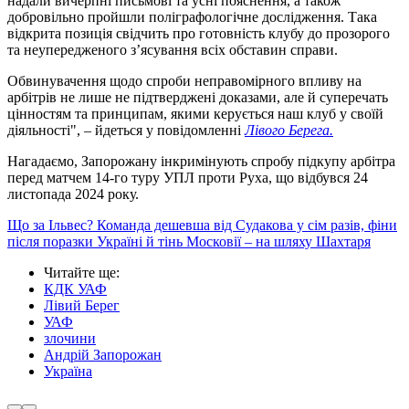
надали вичерпні письмові та усні пояснення, а також
добровільно пройшли поліграфологічне дослідження. Така
відкрита позиція свідчить про готовність клубу до прозорого
та неупередженого з’ясування всіх обставин справи.
Обвинувачення щодо спроби неправомірного впливу на
арбітрів не лише не підтверджені доказами, але й суперечать
цінностям та принципам, якими керується наш клуб у своїй
діяльності", – йдеться у повідомленні
Лівого Берега.
Нагадаємо, Запорожану інкримінують спробу підкупу арбітра
перед матчем 14-го туру УПЛ проти Руха, що відбувся 24
листопада 2024 року.
Що за Ільвес? Команда дешевша від Судакова у сім разів, фіни
після поразки Україні й тінь Московії – на шляху Шахтаря
Читайте ще
:
КДК УАФ
Лівий Берег
УАФ
злочини
Андрій Запорожан
Україна