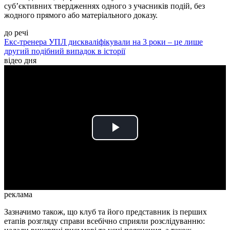
суб’єктивних твердженнях одного з учасників подій, без
жодного прямого або матеріального доказу.
до речі
Екс-тренера УПЛ дискваліфікували на 3 роки – це лише
другий подібний випадок в історії
відео дня
Play
Video
реклама
Зазначимо також, що клуб та його представник із перших
етапів розгляду справи всебічно сприяли розслідуванню: