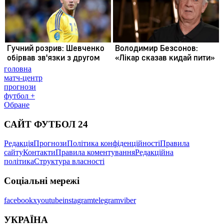
головна
матч-центр
прогнози
футбол +
Обране
САЙТ ФУТБОЛ 24
Редакція
Прогнози
Політика конфіденційності
Правила
сайту
Контакти
Правила коментування
Редакційна
політика
Структура власності
Соціальні мережі
facebook
x
youtube
instagram
telegram
viber
УКРАЇНА