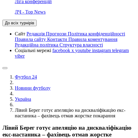
Ліга конференцій
ЛЧ - Top News
До всіх турнірів
Сайт
Редакція
Прогнози
Політика конфіденційності
Правила сайту
Контакти
Правила коментування
Редакційна політика
Структура власності
Соціальні мережі
facebook
x
youtube
instagram
telegram
viber
Футбол 24
Новини футболу
Україна
Лівий Берег готує апеляцію на дискваліфікацію екс-
настаника – фахівець отмав жорстке покарання
Лівий Берег готує апеляцію на дискваліфікацію
екс-настаника – фахівець отмав жорстке