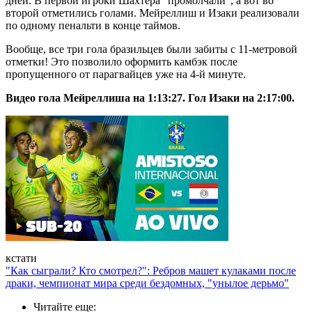
дней. В первой игроки Шахтера "промолчали", а вот во
второй отметились голами. Мейреллиш и Изаки реализовали
по одному пенальти в конце таймов.
Вообще, все три гола бразильцев были забиты с 11-метровой
отметки! Это позволило оформить камбэк после
пропущенного от парагвайцев уже на 4-й минуте.
Видео гола Мейреллиша на 1:13:27. Гол Изаки на 2:17:00.
кстати
"Как сыграли? Кто смотрел?": Ребров машет кулаками после
драки, чемпионат мира среди бездомных, "унылое дерьмо"
Читайте еще
: