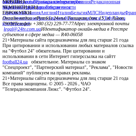
сайту
facebook
УКРАИНА
Контакты
x
youtube
Правила комментирования
instagram
telegram
viber
Редакционная
политика
Украина
ЧЕМПИОНАТЫ
Первая лига
Структура собственности
Вторая лига
Германия
ЕВРОКУБКИ
Испания
Англия
Италия
Бельгия
МЛС
Нидерланды
Фран
Лига чемпионов
Онлайн-медиа «Футбол 24»
Лига Европы
пл. Галицкая, дом. 15, м. Львов,
Юношеская лига УЕФА
Лига
конференций
79008
Телефон +380 (32) 229-77-77
Адрес электронной почты
legal@24tv.com.ua
Идентификатор онлайн-медиа в Реестре
субъектов в сфере медиа — R40-06058
21+
Материалы сайта предназначены для лиц старше 21 года
При цитировании и использовании любых материалов ссылка
на "Футбол 24" обязательна. При цитировании и
использовании в сети Интернет гиперссылка на сайтт
football24.ua
обязательное. Материалы со знаком
"Спецпроект", "Партнерский материал", "Реклама", "Новости
компаний" публикуем на правах рекламы.
21+
Материалы сайта предназначены для лиц старше 21 года
Все права защищены. © 2005 -
2026
, ЧАО
"Телерадиокомпания Люкс". "Футбол 24".