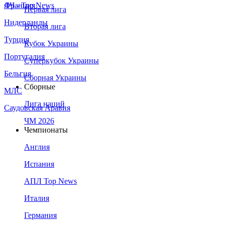
Франция
ЛЧ - Top News
Первая лига
Нидерланды
Вторая лига
Турция
Кубок Украины
Португалия
Суперкубок Украины
Бельгия
Сборная Украины
Сборные
МЛС
Лига наций
Саудовская Аравия
ЧМ 2026
Чемпионаты
Англия
Испания
АПЛ Top News
Италия
Германия