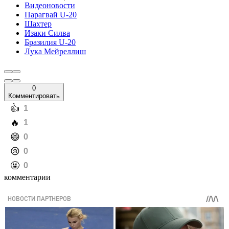
Видеоновости
Парагвай U-20
Шахтер
Изаки Силва
Бразилия U-20
Лука Мейреллиш
0
Комментировать
️👍
1
️🔥
1
️😄
0
️😢
0
️🤬
0
комментарии