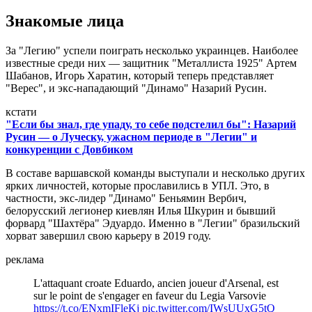
Знакомые лица
За "Легию" успели поиграть несколько украинцев. Наиболее
известные среди них — защитник "Металлиста 1925" Артем
Шабанов, Игорь Харатин, который теперь представляет
"Верес", и экс-нападающий "Динамо" Назарий Русин.
кстати
"Если бы знал, где упаду, то себе подстелил бы": Назарий
Русин — о Луческу, ужасном периоде в "Легии" и
конкуренции с Довбиком
В составе варшавской команды выступали и несколько других
ярких личностей, которые прославились в УПЛ. Это, в
частности, экс-лидер "Динамо" Беньямин Вербич,
белорусский легионер киевлян Илья Шкурин и бывший
форвард "Шахтёра" Эдуардо. Именно в "Легии" бразильский
хорват завершил свою карьеру в 2019 году.
реклама
L'attaquant croate Eduardo, ancien joueur d'Arsenal, est
sur le point de s'engager en faveur du Legia Varsovie
https://t.co/ENxmIFleKj
pic.twitter.com/IWsUUxG5tQ