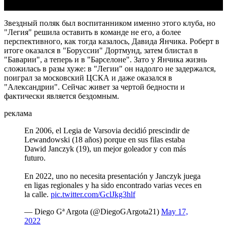
Звездный поляк был воспитанником именно этого клуба, но
"Легия" решила оставить в команде не его, а более
перспективного, как тогда казалось, Давида Янчика. Роберт в
итоге оказался в "Боруссии" Дортмунд, затем блистал в
"Баварии", а теперь и в "Барселоне". Зато у Янчика жизнь
сложилась в разы хуже: в "Легии" он надолго не задержался,
поиграл за московский ЦСКА и даже оказался в
"Александрии". Сейчас живет за чертой бедности и
фактически является бездомным.
реклама
En 2006, el Legia de Varsovia decidió prescindir de
Lewandowski (18 años) porque en sus filas estaba
Dawid Janczyk (19), un mejor goleador y con más
futuro.
En 2022, uno no necesita presentación y Janczyk juega
en ligas regionales y ha sido encontrado varias veces en
la calle.
pic.twitter.com/GclJkg3hlf
— Diego Gª Argota (@DiegoGArgota21)
May 17,
2022