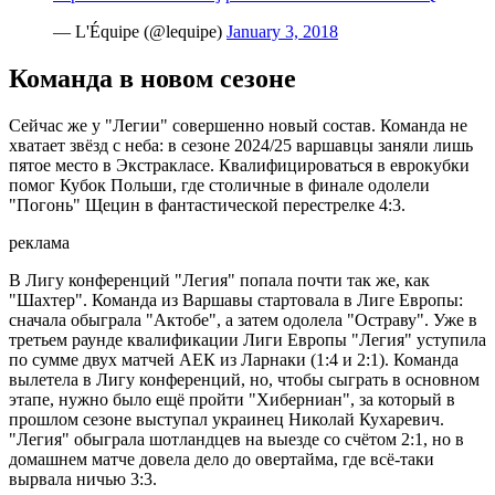
— L'Équipe (@lequipe)
January 3, 2018
Команда в новом сезоне
Сейчас же у "Легии" совершенно новый состав. Команда не
хватает звёзд с неба: в сезоне 2024/25 варшавцы заняли лишь
пятое место в Экстракласе. Квалифицироваться в еврокубки
помог Кубок Польши, где столичные в финале одолели
"Погонь" Щецин в фантастической перестрелке 4:3.
реклама
В Лигу конференций "Легия" попала почти так же, как
"Шахтер". Команда из Варшавы стартовала в Лиге Европы:
сначала обыграла "Актобе", а затем одолела "Остраву". Уже в
третьем раунде квалификации Лиги Европы "Легия" уступила
по сумме двух матчей АЕК из Ларнаки (1:4 и 2:1). Команда
вылетела в Лигу конференций, но, чтобы сыграть в основном
этапе, нужно было ещё пройти "Хиберниан", за который в
прошлом сезоне выступал украинец Николай Кухаревич.
"Легия" обыграла шотландцев на выезде со счётом 2:1, но в
домашнем матче довела дело до овертайма, где всё-таки
вырвала ничью 3:3.