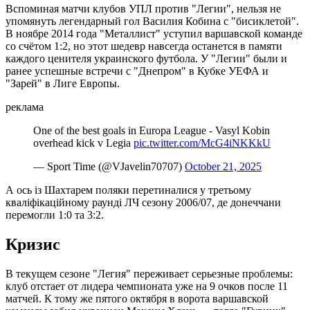
Вспоминая матчи клубов УПЛ против "Легии", нельзя не
упомянуть легендарный гол Василия Кобина с "бисиклетой".
В ноябре 2014 года "Металлист" уступил варшавской команде
со счётом 1:2, но этот шедевр навсегда останется в памяти
каждого ценителя украинского футбола. У "Легии" были и
ранее успешные встречи с "Днепром" в Кубке УЕФА и
"Зарей" в Лиге Европы.
реклама
One of the best goals in Europa League - Vasyl Kobin
overhead kick v Legia
pic.twitter.com/McG4iNKKkU
— Sport Time (@VJavelin70707)
October 21, 2025
А ось із Шахтарем поляки перетиналися у третьому
кваліфікаційному раунді ЛЧ сезону 2006/07, де донеччани
перемогли 1:0 та 3:2.
Кризис
В текущем сезоне "Легия" переживает серьезные проблемы:
клуб отстает от лидера чемпионата уже на 9 очков после 11
матчей. К тому же пятого октября в ворота варшавской