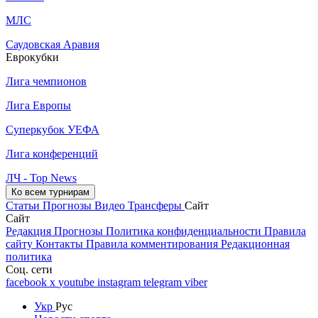
МЛС
Саудовская Аравия
Еврокубки
Лига чемпионов
Лига Европы
Суперкубок УЕФА
Лига конференций
ЛЧ - Top News
Ко всем турнирам
Статьи
Прогнозы
Видео
Трансферы
Сайт
Сайт
Редакция
Прогнозы
Политика конфиденциальности
Правила
сайту
Контакты
Правила комментирования
Редакционная
политика
Соц. сети
facebook
x
youtube
instagram
telegram
viber
Укр
Рус