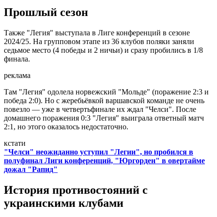
Прошлый сезон
Также "Легия" выступала в Лиге конференций в сезоне
2024/25. На групповом этапе из 36 клубов поляки заняли
седьмое место (4 победы и 2 ничьи) и сразу пробились в 1/8
финала.
реклама
Там "Легия" одолела норвежский "Мольде" (поражение 2:3 и
победа 2:0). Но с жеребьёвкой варшавской команде не очень
повезло — уже в четвертьфинале их ждал "Челси". После
домашнего поражения 0:3 "Легия" выиграла ответный матч
2:1, но этого оказалось недостаточно.
кстати
"Челси" неожиданно уступил "Легии", но пробился в
полуфинал Лиги конференций, "Юргорден" в овертайме
дожал "Рапид"
История противостояний с
украинскими клубами