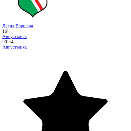
Легия Варшава
16’
Августыняк
90’+4
Августыняк