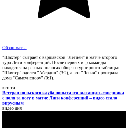
Обзор матча
"Шахтер" сыграет с варшавской "Легией" в матче второго
тура Лиги конференций. После первых игр команды
находятся на разных полюсах общего турнирного таблицы:
"Шахтер" одолел "Абердин" (3:2), а вот "Легия" проиграла
дома "Самсунспору" (0:1).
кстати
Ветеран польского клуба попытался вытащить соперника
с поля за ногу в матче Лиги конференций – видео стало
вирусным
видео дня