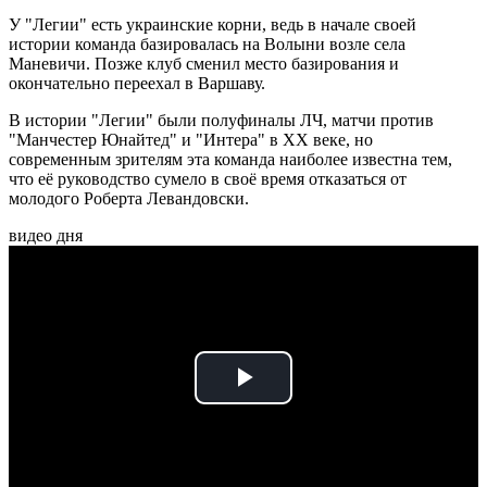
У "Легии" есть украинские корни, ведь в начале своей
истории команда базировалась на Волыни возле села
Маневичи. Позже клуб сменил место базирования и
окончательно переехал в Варшаву.
В истории "Легии" были полуфиналы ЛЧ, матчи против
"Манчестер Юнайтед" и "Интера" в ХХ веке, но
современным зрителям эта команда наиболее известна тем,
что её руководство сумело в своё время отказаться от
молодого Роберта Левандовски.
видео дня
Play
Video