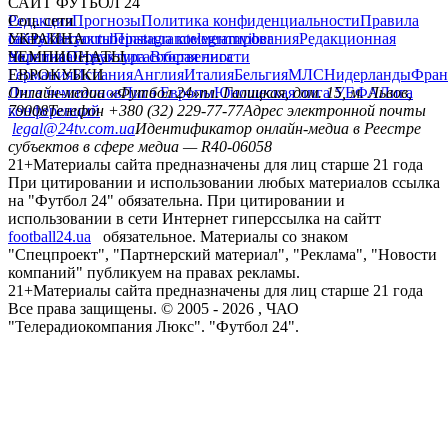
САЙТ ФУТБОЛ 24
Редакция
Соц. сети
Прогнозы
Политика конфиденциальности
Правила
сайту
facebook
УКРАИНА
Контакты
x
youtube
Правила комментирования
instagram
telegram
viber
Редакционная
политика
Украина
ЧЕМПИОНАТЫ
Первая лига
Структура собственности
Вторая лига
Германия
ЕВРОКУБКИ
Испания
Англия
Италия
Бельгия
МЛС
Нидерланды
Фран
Лига чемпионов
Онлайн-медиа «Футбол 24»
Лига Европы
пл. Галицкая, дом. 15, м. Львов,
Юношеская лига УЕФА
Лига
конференций
79008
Телефон +380 (32) 229-77-77
Адрес электронной почты
legal@24tv.com.ua
Идентификатор онлайн-медиа в Реестре
субъектов в сфере медиа — R40-06058
21+
Материалы сайта предназначены для лиц старше 21 года
При цитировании и использовании любых материалов ссылка
на "Футбол 24" обязательна. При цитировании и
использовании в сети Интернет гиперссылка на сайтт
football24.ua
обязательное. Материалы со знаком
"Спецпроект", "Партнерский материал", "Реклама", "Новости
компаний" публикуем на правах рекламы.
21+
Материалы сайта предназначены для лиц старше 21 года
Все права защищены. © 2005 -
2026
, ЧАО
"Телерадиокомпания Люкс". "Футбол 24".