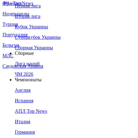
Франция
ЛЧ - Top News
Первая лига
Нидерланды
Вторая лига
Турция
Кубок Украины
Португалия
Суперкубок Украины
Бельгия
Сборная Украины
Сборные
МЛС
Лига наций
Саудовская Аравия
ЧМ 2026
Чемпионаты
Англия
Испания
АПЛ Top News
Италия
Германия