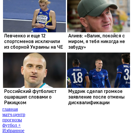
главная
матч-центр
прогнозы
футбол +
Избранное