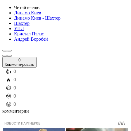
Читайте еще
:
Динамо Киев
Динамо Киев - Шахтер
Шахтер
УПЛ
Кристал Пэлас
Андрей Воробей
0
Комментировать
️👍
0
️🔥
0
️😄
0
️😢
0
️🤬
0
комментарии