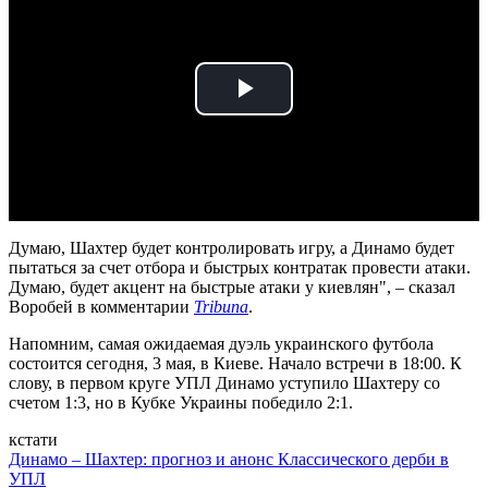
Play
Video
Думаю, Шахтер будет контролировать игру, а Динамо будет
пытаться за счет отбора и быстрых контратак провести атаки.
Думаю, будет акцент на быстрые атаки у киевлян", – сказал
Воробей в комментарии
Tribuna
.
Напомним, самая ожидаемая дуэль украинского футбола
состоится сегодня, 3 мая, в Киеве. Начало встречи в 18:00. К
слову, в первом круге УПЛ Динамо уступило Шахтеру со
счетом 1:3, но в Кубке Украины победило 2:1.
кстати
Динамо – Шахтер: прогноз и анонс Классического дерби в
УПЛ