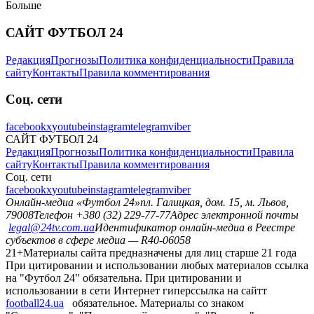
Больше
САЙТ ФУТБОЛ 24
Редакция
Прогнозы
Политика конфиденциальности
Правила
сайту
Контакты
Правила комментирования
Соц. сети
facebook
x
youtube
instagram
telegram
viber
САЙТ ФУТБОЛ 24
Редакция
Прогнозы
Политика конфиденциальности
Правила
сайту
Контакты
Правила комментирования
Соц. сети
facebook
x
youtube
instagram
telegram
viber
Онлайн-медиа «Футбол 24»
пл. Галицкая, дом. 15, м. Львов,
79008
Телефон +380 (32) 229-77-77
Адрес электронной почты
legal@24tv.com.ua
Идентификатор онлайн-медиа в Реестре
субъектов в сфере медиа — R40-06058
21+
Материалы сайта предназначены для лиц старше 21 года
При цитировании и использовании любых материалов ссылка
на "Футбол 24" обязательна. При цитировании и
использовании в сети Интернет гиперссылка на сайтт
football24.ua
обязательное. Материалы со знаком