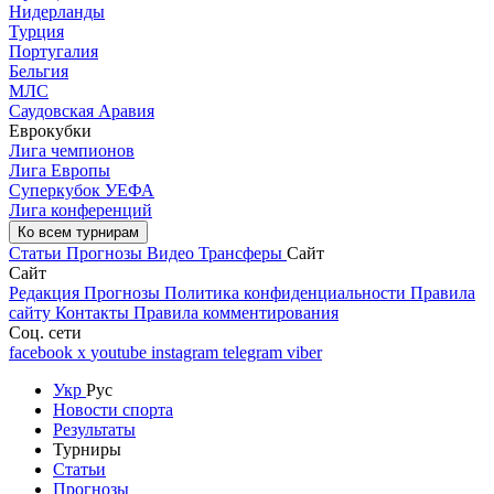
Нидерланды
Турция
Португалия
Бельгия
МЛС
Саудовская Аравия
Еврокубки
Лига чемпионов
Лига Европы
Суперкубок УЕФА
Лига конференций
Ко всем турнирам
Статьи
Прогнозы
Видео
Трансферы
Сайт
Сайт
Редакция
Прогнозы
Политика конфиденциальности
Правила
сайту
Контакты
Правила комментирования
Соц. сети
facebook
x
youtube
instagram
telegram
viber
Укр
Рус
Новости спорта
Результаты
Турниры
Статьи
Прогнозы