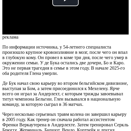
Play
Video
реклама
По информации источника, у 54-летнего специалиста
произошло крупное кровоизлияние в мозг, после чего он впал
в глубокую кому. Он провел в коме три дня, после чего умер в
окружении семьи. У де Бука остались две дочери, Бо и Каро.
Это не первая трагедия в семье в этом году. В начале 2025-го
оба родителя Глена умерли.
Де Бук начал свою карьеру во втором бельгийском дивизионе,
выступая за Бом, а затем присоединился к Мехелену. Ярче
всего он играл за Андерлехт, с которым трижды завоевывал
титул чемпиона Бельгии. Глен вызывался в национальную
команду, за которую сыграл в 36 матчах.
Через несколько серьезных травм колена он завершил карьеру
в 2005 году. Как тренер он сначала работал ассистентом
Френки Веркаутерена в Андерлехте. Затем тренировал Серкль
Брюгге, Жерминаль, Биршот, Венло, Кортрейк и других.