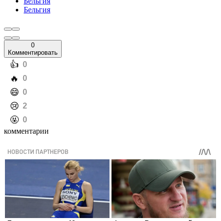
Бельгия
Бельгия
0
Комментировать
️👍
0
️🔥
0
️😄
0
️😢
2
️🤬
0
комментарии