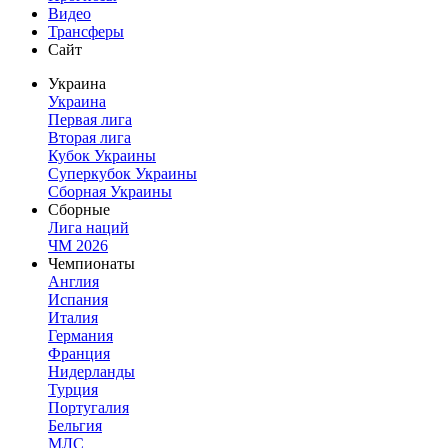
Видео
Трансферы
Сайт
Украина
Украина
Первая лига
Вторая лига
Кубок Украины
Суперкубок Украины
Сборная Украины
Сборные
Лига наций
ЧМ 2026
Чемпионаты
Англия
Испания
Италия
Германия
Франция
Нидерланды
Турция
Португалия
Бельгия
МЛС