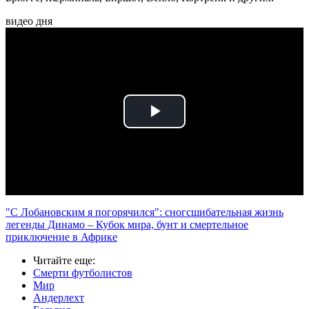
видео дня
Play
Video
"С Лобановским я погорячился": сногсшибательная жизнь
легенды Динамо – Кубок мира, бунт и смертельное
приключение в Африке
Читайте еще
:
Смерти футболистов
Мир
Андерлехт