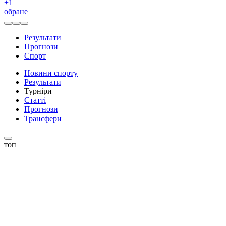
+
1
обране
Результати
Прогнози
Спорт
Новини спорту
Результати
Турніри
Статті
Прогнози
Трансфери
топ