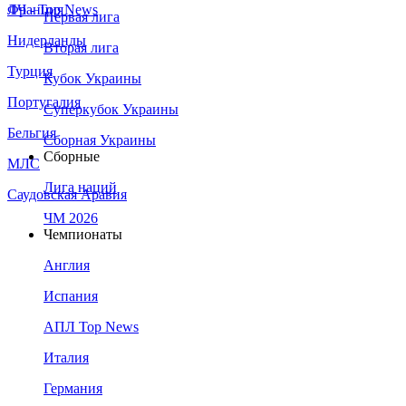
Франция
ЛЧ - Top News
Первая лига
Нидерланды
Вторая лига
Турция
Кубок Украины
Португалия
Суперкубок Украины
Бельгия
Сборная Украины
Сборные
МЛС
Лига наций
Саудовская Аравия
ЧМ 2026
Чемпионаты
Англия
Испания
АПЛ Top News
Италия
Германия