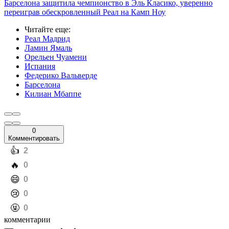
Барселона защитила чемпионство в Эль Класико, уверенно
переиграв обескровленный Реал на Камп Ноу
Читайте еще
:
Реал Мадрид
Ламин Ямаль
Орельен Чуамени
Испания
Федерико Вальверде
Барселона
Килиан Мбаппе
0
Комментировать
️👍
2
️🔥
0
️😄
0
️😢
0
️🤬
0
комментарии