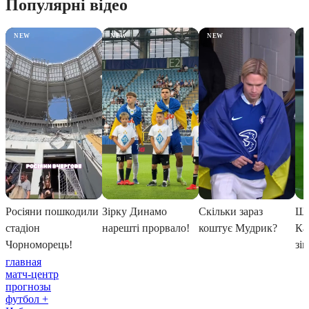
главная
матч-центр
прогнозы
футбол +