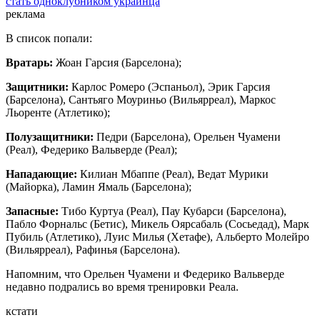
стать одноклубником украинца
реклама
В список попали:
Вратарь:
Жоан Гарсия (Барселона);
Защитники:
Карлос Ромеро (Эспаньол), Эрик Гарсия
(Барселона), Сантьяго Моуриньо (Вильярреал), Маркос
Льоренте (Атлетико);
Полузащитники:
Педри (Барселона), Орельен Чуамени
(Реал), Федерико Вальверде (Реал);
Нападающие:
Килиан Мбаппе (Реал), Ведат Мурики
(Майорка), Ламин Ямаль (Барселона);
Запасные:
Тибо Куртуа (Реал), Пау Кубарси (Барселона),
Пабло Форнальс (Бетис), Микель Оярсабаль (Сосьедад), Марк
Пубиль (Атлетико), Луис Милья (Хетафе), Альберто Молейро
(Вильярреал), Рафинья (Барселона).
Напомним, что Орельен Чуамени и Федерико Вальверде
недавно подрались во время тренировки Реала.
кстати