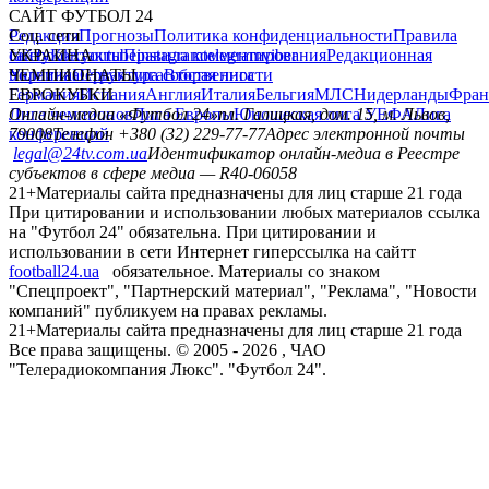
САЙТ ФУТБОЛ 24
Редакция
Соц. сети
Прогнозы
Политика конфиденциальности
Правила
сайту
facebook
УКРАИНА
Контакты
x
youtube
Правила комментирования
instagram
telegram
viber
Редакционная
политика
Украина
ЧЕМПИОНАТЫ
Первая лига
Структура собственности
Вторая лига
Германия
ЕВРОКУБКИ
Испания
Англия
Италия
Бельгия
МЛС
Нидерланды
Фран
Лига чемпионов
Онлайн-медиа «Футбол 24»
Лига Европы
пл. Галицкая, дом. 15, м. Львов,
Юношеская лига УЕФА
Лига
конференций
79008
Телефон +380 (32) 229-77-77
Адрес электронной почты
legal@24tv.com.ua
Идентификатор онлайн-медиа в Реестре
субъектов в сфере медиа — R40-06058
21+
Материалы сайта предназначены для лиц старше 21 года
При цитировании и использовании любых материалов ссылка
на "Футбол 24" обязательна. При цитировании и
использовании в сети Интернет гиперссылка на сайтт
football24.ua
обязательное. Материалы со знаком
"Спецпроект", "Партнерский материал", "Реклама", "Новости
компаний" публикуем на правах рекламы.
21+
Материалы сайта предназначены для лиц старше 21 года
Все права защищены. © 2005 -
2026
, ЧАО
"Телерадиокомпания Люкс". "Футбол 24".