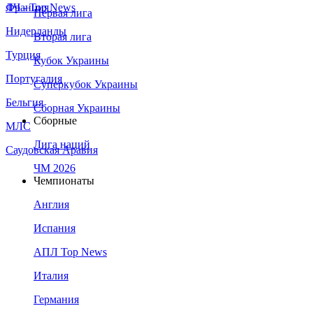
Франция
ЛЧ - Top News
Первая лига
Нидерланды
Вторая лига
Турция
Кубок Украины
Португалия
Суперкубок Украины
Бельгия
Сборная Украины
Сборные
МЛС
Лига наций
Саудовская Аравия
ЧМ 2026
Чемпионаты
Англия
Испания
АПЛ Top News
Италия
Германия