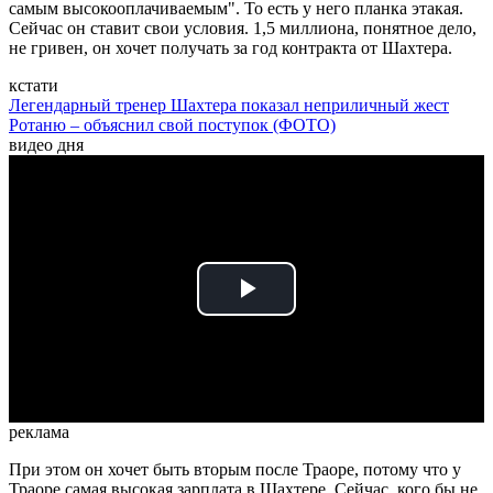
самым высокооплачиваемым". То есть у него планка этакая.
Сейчас он ставит свои условия. 1,5 миллиона, понятное дело,
не гривен, он хочет получать за год контракта от Шахтера.
кстати
Легендарный тренер Шахтера показал неприличный жест
Ротаню – объяснил свой поступок (ФОТО)
видео дня
Play
Video
реклама
При этом он хочет быть вторым после Траоре, потому что у
Траоре самая высокая зарплата в Шахтере. Сейчас, кого бы не