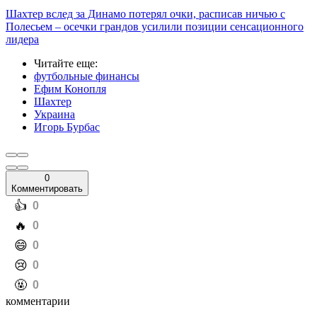
Шахтер вслед за Динамо потерял очки, расписав ничью с
Полесьем – осечки грандов усилили позиции сенсационного
лидера
Читайте еще
:
футбольные финансы
Ефим Конопля
Шахтер
Украина
Игорь Бурбас
0
Комментировать
️👍
0
️🔥
0
️😄
0
️😢
0
️🤬
0
комментарии