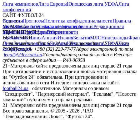
Лига чемпионов
Лига Европы
Юношеская лига УЕФА
Лига
конференций
САЙТ ФУТБОЛ 24
Редакция
Соц. сети
Прогнозы
Политика конфиденциальности
Правила
сайту
facebook
УКРАИНА
Контакты
x
youtube
Правила комментирования
instagram
telegram
viber
Редакционная
политика
Украина
ЧЕМПИОНАТЫ
Первая лига
Структура собственности
Вторая лига
Германия
ЕВРОКУБКИ
Испания
Англия
Италия
Бельгия
МЛС
Нидерланды
Фран
Лига чемпионов
Онлайн-медиа «Футбол 24»
Лига Европы
пл. Галицкая, дом. 15, м. Львов,
Юношеская лига УЕФА
Лига
конференций
79008
Телефон +380 (32) 229-77-77
Адрес электронной почты
legal@24tv.com.ua
Идентификатор онлайн-медиа в Реестре
субъектов в сфере медиа — R40-06058
21+
Материалы сайта предназначены для лиц старше 21 года
При цитировании и использовании любых материалов ссылка
на "Футбол 24" обязательна. При цитировании и
использовании в сети Интернет гиперссылка на сайтт
football24.ua
обязательное. Материалы со знаком
"Спецпроект", "Партнерский материал", "Реклама", "Новости
компаний" публикуем на правах рекламы.
21+
Материалы сайта предназначены для лиц старше 21 года
Все права защищены. © 2005 -
2026
, ЧАО
"Телерадиокомпания Люкс". "Футбол 24".