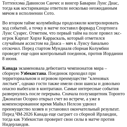
Тоттенхэма Давинсон Санчес и вингер Баварии Луис Диас,
тогда как костариканцы ответили несколько неожиданным
мячом в исполнении Сото.
Во втором тайме колумбийцы продолжили контролировать
ход событий, а точку в матче поставил форвард Спортинга
Луис Суарес. Отметим, что первый тайм на поле провел экс-
игрок Карпат Хорхе Карраскаль, который отметился
случайным ассистом на Диаса – мяч к Луису банально
отскочил. Перед стартом Мундиаля сборная Колумбии
проведет еще один контрольный поединок, против Иордании
8 июня.
Канада
экзаменовала дебютанта чемпионатов мира –
сборную
Узбекистана
. Поединок проходил при
территориальном и игровом преимуществе "кленовых
листьев", однако гости также имели свои шансы и довольно
опасно выбегали в контратаки. Самые интересные события
развернулись после перерыва. Сначала полузащитник Торонто
Джонатан Осорио открыл счет во встрече, а уже в
компенсированное время Майкл Нелсон удвоил
преимущество хозяев и установил окончательный результат.
Перед ЧМ-2026 Канада еще сыграет со сборной Ирландии,
тогда как Узбекистан проверит свои силы в матче против
Нидерландов.