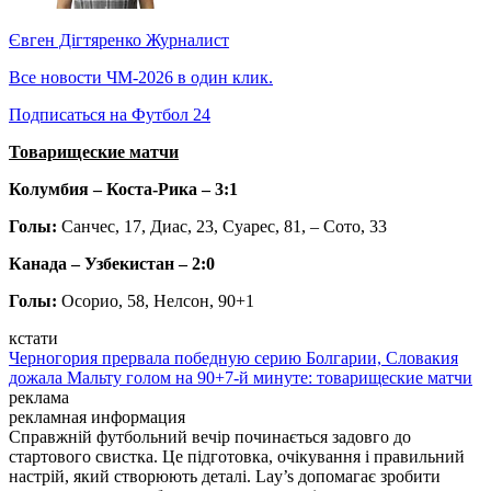
Євген Дігтяренко
Журналист
Все новости ЧМ-2026 в один клик.
Подписаться на Футбол 24
Товарищеские матчи
Колумбия – Коста-Рика – 3:1
Голы:
Санчес, 17, Диас, 23, Суарес, 81, – Сото, 33
Канада – Узбекистан – 2:0
Голы:
Осорио, 58, Нелсон, 90+1
кстати
Черногория прервала победную серию Болгарии, Словакия
дожала Мальту голом на 90+7-й минуте: товарищеские матчи
реклама
рекламная информация
Справжній футбольний вечір починається задовго до
стартового свистка. Це підготовка, очікування і правильний
настрій, який створюють деталі. Lay’s допомагає зробити