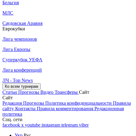
Бельгия
МЛС
Саудовская Аравия
Еврокубки
Лига чемпионов
Лига Европы
Суперкубок УЕФА
Лига конференций
ЛЧ - Top News
Ко всем турнирам
Статьи
Прогнозы
Видео
Трансферы
Сайт
Сайт
Редакция
Прогнозы
Политика конфиденциальности
Правила
сайту
Контакты
Правила комментирования
Редакционная
политика
Соц. сети
facebook
x
youtube
instagram
telegram
viber
Укр
Рус