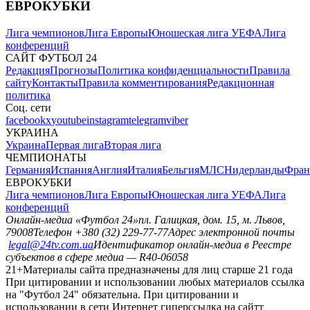
ЕВРОКУБКИ
Лига чемпионов
Лига Европы
Юношеская лига УЕФА
Лига
конференций
САЙТ ФУТБОЛ 24
Редакция
Прогнозы
Политика конфиденциальности
Правила
сайту
Контакты
Правила комментирования
Редакционная
политика
Соц. сети
facebook
x
youtube
instagram
telegram
viber
УКРАИНА
Украина
Первая лига
Вторая лига
ЧЕМПИОНАТЫ
Германия
Испания
Англия
Италия
Бельгия
МЛС
Нидерланды
Фран
ЕВРОКУБКИ
Лига чемпионов
Лига Европы
Юношеская лига УЕФА
Лига
конференций
Онлайн-медиа «Футбол 24»
пл. Галицкая, дом. 15, м. Львов,
79008
Телефон +380 (32) 229-77-77
Адрес электронной почты
legal@24tv.com.ua
Идентификатор онлайн-медиа в Реестре
субъектов в сфере медиа — R40-06058
21+
Материалы сайта предназначены для лиц старше 21 года
При цитировании и использовании любых материалов ссылка
на "Футбол 24" обязательна. При цитировании и
использовании в сети Интернет гиперссылка на сайтт