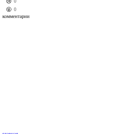
️😢
0
️🤬
0
комментарии
главная