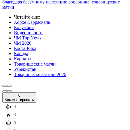
благодаря безумному невезению соперника: товарищеские
матчи
Читайте еще
:
Хорхе Карраскаль
Колумбия
Видеоновости
ЧМ Top News
ЧМ 2026
Коста-Рика
Канада
Карпаты
Товарищеские матчи
Узбекистан
Товарищеские матчи 2026
0
Комментировать
️👍
0
️🔥
0
️😄
0