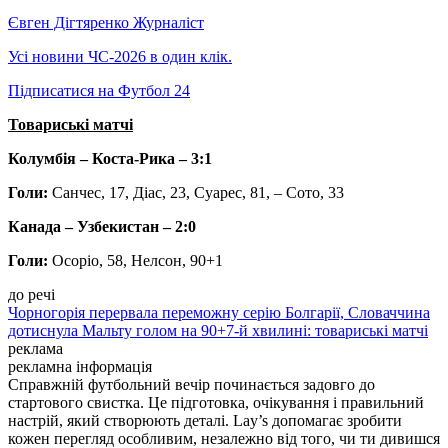
Євген Дігтяренко
Журналіст
Усі новини ЧС-2026 в один клік.
Підписатися на Футбол 24
Товариські матчі
Колумбія – Коста-Рика – 3:1
Голи:
Санчес, 17, Діас, 23, Суарес, 81, – Сото, 33
Канада – Узбекистан – 2:0
Голи:
Осоріо, 58, Нелсон, 90+1
до речі
Чорногорія перервала переможну серію Болгарії, Словаччина
дотиснула Мальту голом на 90+7-й хвилині: товариські матчі
реклама
рекламна інформація
Справжній футбольний вечір починається задовго до
стартового свистка. Це підготовка, очікування і правильний
настрій, який створюють деталі. Lay’s допомагає зробити
кожен перегляд особливим, незалежно від того, чи ти дивишся