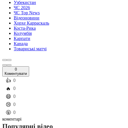
Узбекистан
ЧС 2026
ЧС Top News
Відеоновини
Хорхе Карраскаль
Коста-Рика
Колумбія
Карпати
Канада
Товариські матчі
0
Коментувати
️👍
0
️🔥
0
️😄
0
️😢
0
️🤬
0
коментарі