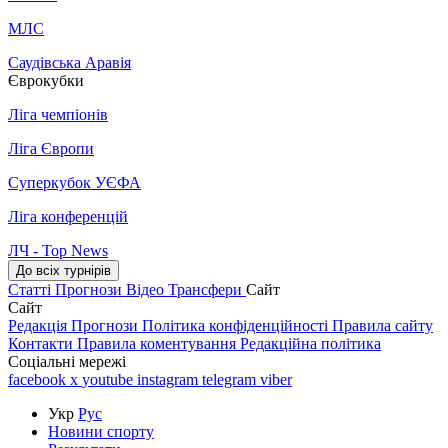
МЛС
Саудівська Аравія
Єврокубки
Ліга чемпіонів
Ліга Європи
Суперкубок УЄФА
Ліга конференцій
ЛЧ - Top News
До всіх турнірів
Статті
Прогнози
Відео
Трансфери
Сайт
Сайт
Редакція
Прогнози
Політика конфіденційності
Правила сайту
Контакти
Правила коментування
Редакційна політика
Соціальні мережі
facebook
x
youtube
instagram
telegram
viber
Укр
Рус
Новини спорту