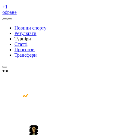
+
1
обране
Новини спорту
Результати
Турніри
Статті
Прогнози
Трансфери
топ