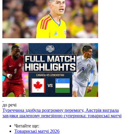
до речі
Туреччина здобула розгромну перемогу, Австрія виграла
завдяки шаленому невезінню суперника: товариські матчі
Читайте ще
:
Товариські матчі 2026