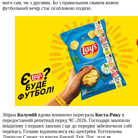
матч сам, чи з друзями. Бо з правильним смаком кожен
футбольний вечір стає особливою подією.
Збірна
Колумбії
вдома впевнено переграла
Коста-Рику
в
передостанній репетиції перед ЧС-2026. Господарі захопили
ініціативу з перших хвилин і ще до перерви забезпечили собі
перевагу. Голами відзначилися екс-центрбек Тоттенхема
Давінсон Санчес та вінгер Баварії Луїс Діас, тоді як