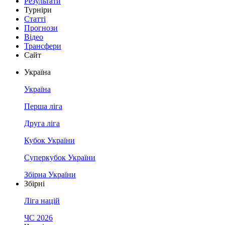
Результати
Турніри
Статті
Прогнози
Відео
Трансфери
Сайт
Україна
Україна
Перша ліга
Друга ліга
Кубок України
Суперкубок України
Збірна України
Збірні
Ліга націй
ЧС 2026