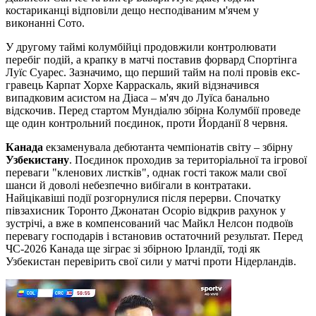
костариканці відповіли дещо несподіваним м'ячем у
виконанні Сото.
У другому таймі колумбійці продовжили контролювати
перебіг подій, а крапку в матчі поставив форвард Спортінга
Луїс Суарес. Зазначимо, що перший тайм на полі провів екс-
гравець Карпат Хорхе Карраскаль, який відзначився
випадковим асистом на Діаса – м'яч до Луїса банально
відскочив. Перед стартом Мундіалю збірна Колумбії проведе
ще один контрольний поєдинок, проти Йорданії 8 червня.
Канада
екзаменувала дебютанта чемпіонатів світу – збірну
Узбекистану
. Поєдинок проходив за територіальної та ігрової
переваги "кленових листків", однак гості також мали свої
шанси й доволі небезпечно вибігали в контратаки.
Найцікавіші події розгорнулися після перерви. Спочатку
півзахисник Торонто Джонатан Осоріо відкрив рахунок у
зустрічі, а вже в компенсований час Майкл Нелсон подвоїв
перевагу господарів і встановив остаточний результат. Перед
ЧС-2026 Канада ще зіграє зі збірною Ірландії, тоді як
Узбекистан перевірить свої сили у матчі проти Нідерландів.