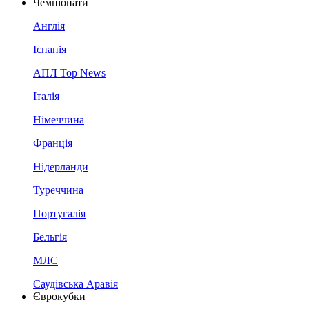
Чемпіонати
Англія
Іспанія
АПЛ Top News
Італія
Німеччина
Франція
Нідерланди
Туреччина
Португалія
Бельгія
МЛС
Саудівська Аравія
Єврокубки