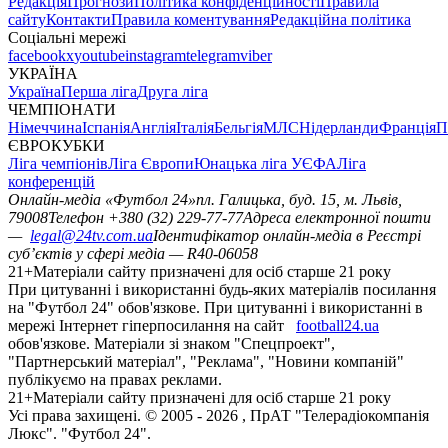
Редакція
Прогнози
Політика конфіденційності
Правила
сайту
Контакти
Правила коментування
Редакційна політика
Соціальні мережі
facebook
x
youtube
instagram
telegram
viber
УКРАЇНА
Україна
Перша ліга
Друга ліга
ЧЕМПІОНАТИ
Німеччина
Іспанія
Англія
Італія
Бельгія
МЛС
Нідерланди
Франція
П
ЄВРОКУБКИ
Ліга чемпіонів
Ліга Європи
Юнацька ліга УЄФА
Ліга
конференцій
Онлайн-медіа «Футбол 24»
пл. Галицька, буд. 15, м. Львів,
79008
Телефон +380 (32) 229-77-77
Адреса електронної пошти
—
legal@24tv.com.ua
Ідентифікатор онлайн-медіа в Реєстрі
суб’єктів у сфері медіа — R40-06058
21+
Матеріали сайту призначені для осіб старше 21 року
При цитуванні і використанні будь-яких матеріалів посилання
на "Футбол 24" обов'язкове. При цитуванні і використанні в
мережі Інтернет гіперпосилання на сайт
football24.ua
обов'язкове. Матеріали зі знаком "Спецпроект",
"Партнерський матеріал", "Реклама", "Новини компаній"
публікуємо на правах реклами.
21+
Матеріали сайту призначені для осіб старше 21 року
Усi права захищенi. © 2005 -
2026
, ПрАТ "Телерадіокомпанія
Люкс". "Футбол 24".