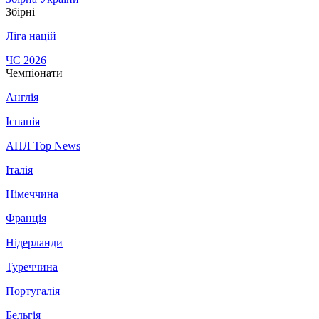
Збірні
Ліга націй
ЧС 2026
Чемпіонати
Англія
Іспанія
АПЛ Top News
Італія
Німеччина
Франція
Нідерланди
Туреччина
Португалія
Бельгія