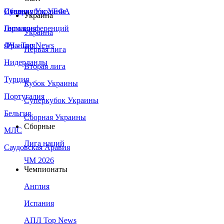
Сборная Украины
Италия
Суперкубок УЕФА
Украина
Германия
Лига конференций
Украина
Франция
ЛЧ - Top News
Первая лига
Нидерланды
Вторая лига
Турция
Кубок Украины
Португалия
Суперкубок Украины
Бельгия
Сборная Украины
Сборные
МЛС
Лига наций
Саудовская Аравия
ЧМ 2026
Чемпионаты
Англия
Испания
АПЛ Top News