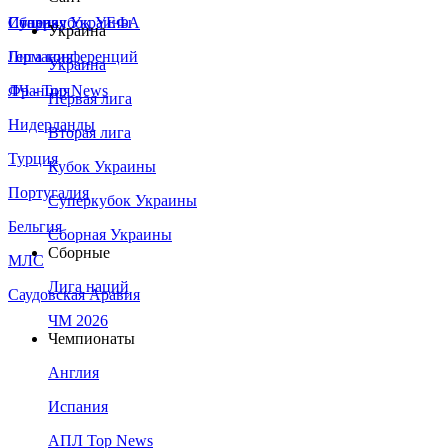
Сборная Украины
Италия
Суперкубок УЕФА
Украина
Германия
Лига конференций
Украина
Франция
ЛЧ - Top News
Первая лига
Нидерланды
Вторая лига
Турция
Кубок Украины
Португалия
Суперкубок Украины
Бельгия
Сборная Украины
Сборные
МЛС
Лига наций
Саудовская Аравия
ЧМ 2026
Чемпионаты
Англия
Испания
АПЛ Top News