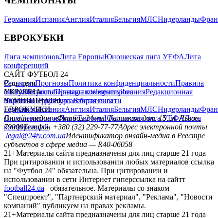
ЧЕМПИОНАТЫ
Германия
Испания
Англия
Италия
Бельгия
МЛС
Нидерланды
Фран
ЕВРОКУБКИ
Лига чемпионов
Лига Европы
Юношеская лига УЕФА
Лига
конференций
САЙТ ФУТБОЛ 24
Редакция
Соц. сети
Прогнозы
Политика конфиденциальности
Правила
сайту
facebook
УКРАИНА
Контакты
x
youtube
Правила комментирования
instagram
telegram
viber
Редакционная
политика
Украина
ЧЕМПИОНАТЫ
Первая лига
Структура собственности
Вторая лига
Германия
ЕВРОКУБКИ
Испания
Англия
Италия
Бельгия
МЛС
Нидерланды
Фран
Лига чемпионов
Онлайн-медиа «Футбол 24»
Лига Европы
пл. Галицкая, дом. 15, м. Львов,
Юношеская лига УЕФА
Лига
конференций
79008
Телефон +380 (32) 229-77-77
Адрес электронной почты
legal@24tv.com.ua
Идентификатор онлайн-медиа в Реестре
субъектов в сфере медиа — R40-06058
21+
Материалы сайта предназначены для лиц старше 21 года
При цитировании и использовании любых материалов ссылка
на "Футбол 24" обязательна. При цитировании и
использовании в сети Интернет гиперссылка на сайтт
football24.ua
обязательное. Материалы со знаком
"Спецпроект", "Партнерский материал", "Реклама", "Новости
компаний" публикуем на правах рекламы.
21+
Материалы сайта предназначены для лиц старше 21 года