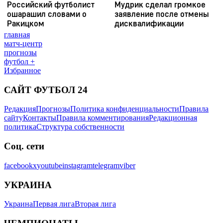
главная
матч-центр
прогнозы
футбол +
Избранное
САЙТ ФУТБОЛ 24
Редакция
Прогнозы
Политика конфиденциальности
Правила
сайту
Контакты
Правила комментирования
Редакционная
политика
Структура собственности
Соц. сети
facebook
x
youtube
instagram
telegram
viber
УКРАИНА
Украина
Первая лига
Вторая лига