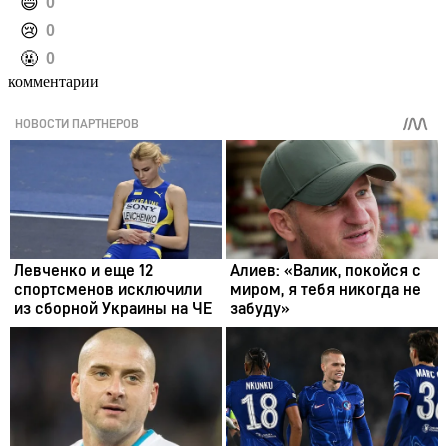
️😄
0
️😢
0
️🤬
0
комментарии