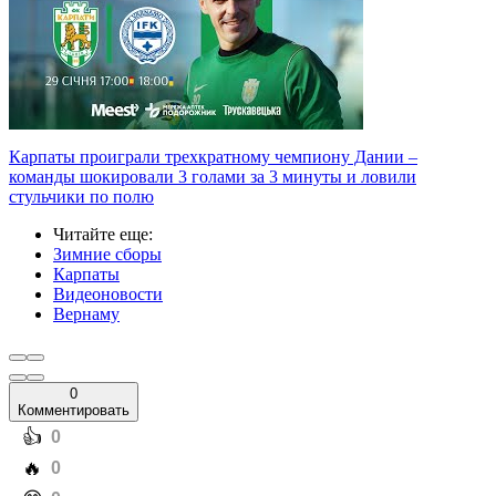
Карпаты проиграли трехкратному чемпиону Дании –
команды шокировали 3 голами за 3 минуты и ловили
стульчики по полю
Читайте еще
:
Зимние сборы
Карпаты
Видеоновости
Вернаму
0
Комментировать
️👍
0
️🔥
0