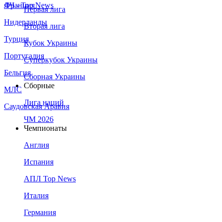
Франция
ЛЧ - Top News
Первая лига
Нидерланды
Вторая лига
Турция
Кубок Украины
Португалия
Суперкубок Украины
Бельгия
Сборная Украины
Сборные
МЛС
Лига наций
Саудовская Аравия
ЧМ 2026
Чемпионаты
Англия
Испания
АПЛ Top News
Италия
Германия