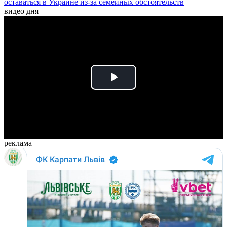
оставаться в Украине из-за семейных обстоятельств
видео дня
Play
Video
реклама