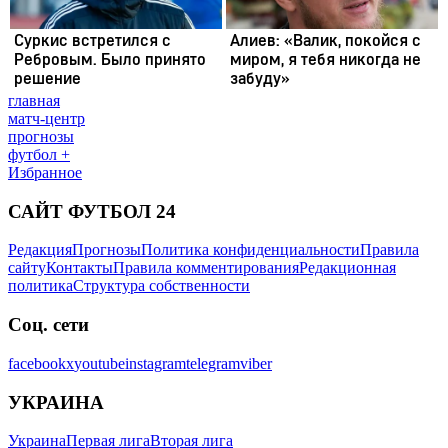
главная
матч-центр
прогнозы
футбол +
Избранное
САЙТ ФУТБОЛ 24
Редакция
Прогнозы
Политика конфиденциальности
Правила
сайту
Контакты
Правила комментирования
Редакционная
политика
Структура собственности
Соц. сети
facebook
x
youtube
instagram
telegram
viber
УКРАИНА
Украина
Первая лига
Вторая лига