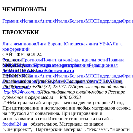
ЧЕМПИОНАТЫ
Германия
Испания
Англия
Италия
Бельгия
МЛС
Нидерланды
Фран
ЕВРОКУБКИ
Лига чемпионов
Лига Европы
Юношеская лига УЕФА
Лига
конференций
САЙТ ФУТБОЛ 24
Редакция
Соц. сети
Прогнозы
Политика конфиденциальности
Правила
сайту
facebook
УКРАИНА
Контакты
x
youtube
Правила комментирования
instagram
telegram
viber
Редакционная
политика
Украина
ЧЕМПИОНАТЫ
Первая лига
Структура собственности
Вторая лига
Германия
ЕВРОКУБКИ
Испания
Англия
Италия
Бельгия
МЛС
Нидерланды
Фран
Лига чемпионов
Онлайн-медиа «Футбол 24»
Лига Европы
пл. Галицкая, дом. 15, м. Львов,
Юношеская лига УЕФА
Лига
конференций
79008
Телефон +380 (32) 229-77-77
Адрес электронной почты
legal@24tv.com.ua
Идентификатор онлайн-медиа в Реестре
субъектов в сфере медиа — R40-06058
21+
Материалы сайта предназначены для лиц старше 21 года
При цитировании и использовании любых материалов ссылка
на "Футбол 24" обязательна. При цитировании и
использовании в сети Интернет гиперссылка на сайтт
football24.ua
обязательное. Материалы со знаком
"Спецпроект", "Партнерский материал", "Реклама", "Новости