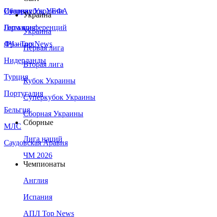
Сборная Украины
Италия
Суперкубок УЕФА
Украина
Германия
Лига конференций
Украина
Франция
ЛЧ - Top News
Первая лига
Нидерланды
Вторая лига
Турция
Кубок Украины
Португалия
Суперкубок Украины
Бельгия
Сборная Украины
Сборные
МЛС
Лига наций
Саудовская Аравия
ЧМ 2026
Чемпионаты
Англия
Испания
АПЛ Top News