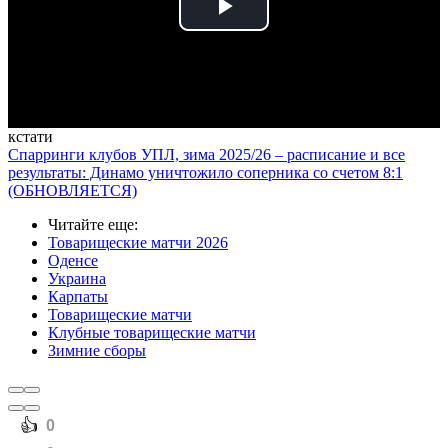
Play
Video
кстати
Спарринги клубов УПЛ, зима 2025/26 – расписание и все
результаты: Динамо уничтожило соперника со счетом 8:1
(ОБНОВЛЯЕТСЯ)
Читайте еще
:
Товарищеские матчи 2026
Оденсе
Украина
Карпаты
Товарищеские матчи
Клубные товарищеские матчи
Зимние сборы
️👍
0