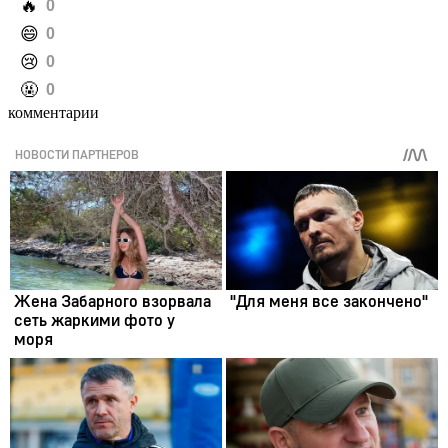
️🔥
0
️😄
0
️😢
0
️🤬
0
комментарии