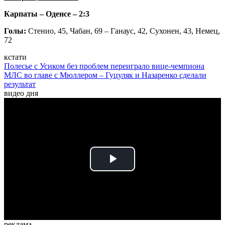
Карпаты – Оденсе – 2:3
Голы:
Стенио, 45, Чабан, 69 – Ганаус, 42, Сухонен, 43, Немец,
72
кстати
Полесье с Усиком без проблем переиграло вице-чемпиона
МЛС во главе с Мюллером – Гуцуляк и Назаренко сделали
результат
видео дня
Play
Video
реклама