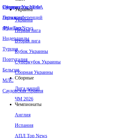
Сборная Украины
Италия
Суперкубок УЕФА
Украина
Германия
Лига конференций
Украина
Франция
ЛЧ - Top News
Первая лига
Нидерланды
Вторая лига
Турция
Кубок Украины
Португалия
Суперкубок Украины
Бельгия
Сборная Украины
Сборные
МЛС
Лига наций
Саудовская Аравия
ЧМ 2026
Чемпионаты
Англия
Испания
АПЛ Top News