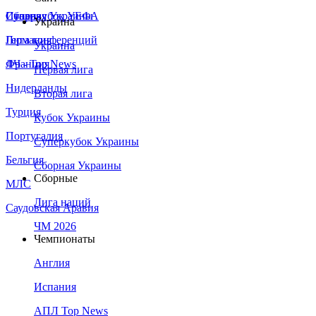
Сборная Украины
Италия
Суперкубок УЕФА
Украина
Германия
Лига конференций
Украина
Франция
ЛЧ - Top News
Первая лига
Нидерланды
Вторая лига
Турция
Кубок Украины
Португалия
Суперкубок Украины
Бельгия
Сборная Украины
Сборные
МЛС
Лига наций
Саудовская Аравия
ЧМ 2026
Чемпионаты
Англия
Испания
АПЛ Top News