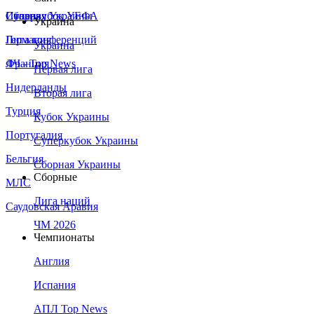
Сборная Украины
Италия
Суперкубок УЕФА
Украина
Германия
Лига конференций
Украина
Франция
ЛЧ - Top News
Первая лига
Нидерланды
Вторая лига
Турция
Кубок Украины
Португалия
Суперкубок Украины
Бельгия
Сборная Украины
Сборные
МЛС
Лига наций
Саудовская Аравия
ЧМ 2026
Чемпионаты
Англия
Испания
АПЛ Top News