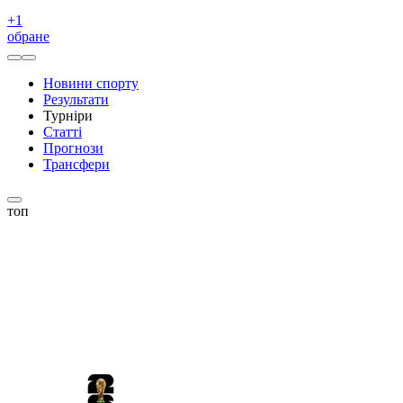
+
1
обране
Новини спорту
Результати
Турніри
Статті
Прогнози
Трансфери
топ