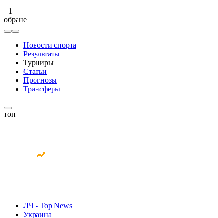
+
1
обране
Новости спорта
Результаты
Турниры
Статьи
Прогнозы
Трансферы
топ
ЛЧ - Top News
Украина