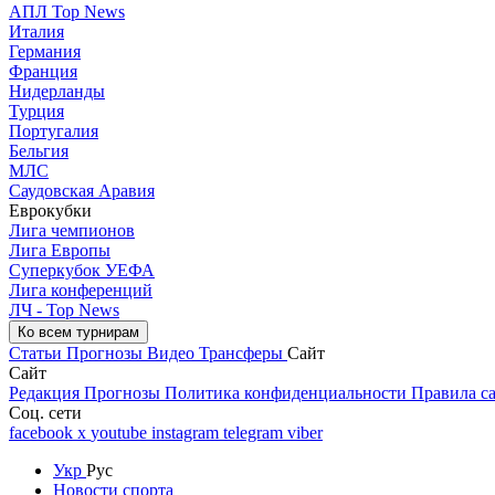
АПЛ Top News
Италия
Германия
Франция
Нидерланды
Турция
Португалия
Бельгия
МЛС
Саудовская Аравия
Еврокубки
Лига чемпионов
Лига Европы
Суперкубок УЕФА
Лига конференций
ЛЧ - Top News
Ко всем турнирам
Статьи
Прогнозы
Видео
Трансферы
Сайт
Сайт
Редакция
Прогнозы
Политика конфиденциальности
Правила с
Соц. сети
facebook
x
youtube
instagram
telegram
viber
Укр
Рус
Новости спорта