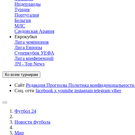
Нидерланды
Турция
Португалия
Бельгия
МЛС
Саудовская Аравия
Еврокубки
Лига чемпионов
Лига Европы
Суперкубок УЕФА
Лига конференций
ЛЧ - Top News
Ко всем турнирам
Сайт
Редакция
Прогнозы
Политика конфиденциальност
Соц. сети
facebook
x
youtube
instagram
telegram
viber
Футбол 24
Новости футбола
Мир