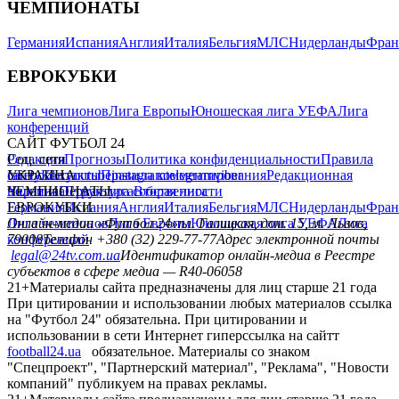
ЧЕМПИОНАТЫ
Германия
Испания
Англия
Италия
Бельгия
МЛС
Нидерланды
Фран
ЕВРОКУБКИ
Лига чемпионов
Лига Европы
Юношеская лига УЕФА
Лига
конференций
САЙТ ФУТБОЛ 24
Редакция
Соц. сети
Прогнозы
Политика конфиденциальности
Правила
сайту
facebook
УКРАИНА
Контакты
x
youtube
Правила комментирования
instagram
telegram
viber
Редакционная
политика
Украина
ЧЕМПИОНАТЫ
Первая лига
Структура собственности
Вторая лига
Германия
ЕВРОКУБКИ
Испания
Англия
Италия
Бельгия
МЛС
Нидерланды
Фран
Лига чемпионов
Онлайн-медиа «Футбол 24»
Лига Европы
пл. Галицкая, дом. 15, м. Львов,
Юношеская лига УЕФА
Лига
конференций
79008
Телефон +380 (32) 229-77-77
Адрес электронной почты
legal@24tv.com.ua
Идентификатор онлайн-медиа в Реестре
субъектов в сфере медиа — R40-06058
21+
Материалы сайта предназначены для лиц старше 21 года
При цитировании и использовании любых материалов ссылка
на "Футбол 24" обязательна. При цитировании и
использовании в сети Интернет гиперссылка на сайтт
football24.ua
обязательное. Материалы со знаком
"Спецпроект", "Партнерский материал", "Реклама", "Новости
компаний" публикуем на правах рекламы.