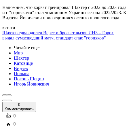
Напомним, что хорват тренировал Шахтер с 2022 до 2023 года
и с "горняками" стал чемпионом Украины сезона 2022/2023. К
Видзева Йовичевич присоединился осенью прошлого года.
кстати
Шахтер едва одолел Верес и бросает вызов ЛНЗ – Горох
выдал сумасшедший матч, стандарт спас "горняков"
Читайте еще
:
Мир
Шахтер
Катовице
Видзев
Польша
Погонь Щецин
Игорь Йовичевич
0
Комментировать
️👍
0
️🔥
0