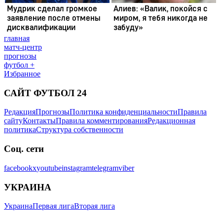
главная
матч-центр
прогнозы
футбол +
Избранное
САЙТ ФУТБОЛ 24
Редакция
Прогнозы
Политика конфиденциальности
Правила
сайту
Контакты
Правила комментирования
Редакционная
политика
Структура собственности
Соц. сети
facebook
x
youtube
instagram
telegram
viber
УКРАИНА
Украина
Первая лига
Вторая лига