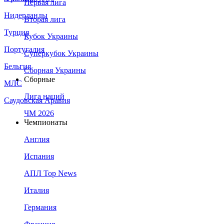
Первая лига
Нидерланды
Вторая лига
Турция
Кубок Украины
Португалия
Суперкубок Украины
Бельгия
Сборная Украины
Сборные
МЛС
Лига наций
Саудовская Аравия
ЧМ 2026
Чемпионаты
Англия
Испания
АПЛ Top News
Италия
Германия