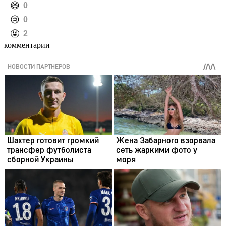
️😄
0
️😢
0
️🤬
2
комментарии