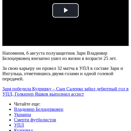
Play
Video
Напомним, 6 августа полузащитник Зари Владимир
Белоцерковец внезапно ушел из жизни в возрасте 25 лет.
За свою карьеру он провел 32 матча в УПЛ в составе Зари и
Ингульца, отметившись двумя голами и одной голевой
передачей.
Заря победила Кудривку – Сын Саленко забил дебютный гол в
УПЛ, Голкипер Яшков выполнил ассист
Читайте еще
:
Владимир Белоцерковец
Украина
Смерти футболистов
УПЛ
Кудровка