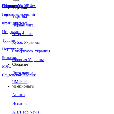
Сборная Украины
Италия
Суперкубок УЕФА
Украина
Германия
Лига конференций
Украина
Франция
ЛЧ - Top News
Первая лига
Нидерланды
Вторая лига
Турция
Кубок Украины
Португалия
Суперкубок Украины
Бельгия
Сборная Украины
Сборные
МЛС
Лига наций
Саудовская Аравия
ЧМ 2026
Чемпионаты
Англия
Испания
АПЛ Top News