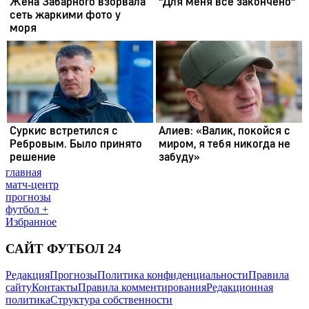
главная
матч-центр
прогнозы
футбол +
Избранное
САЙТ ФУТБОЛ 24
Редакция
Прогнозы
Политика конфиденциальности
Правила
сайту
Контакты
Правила комментирования
Редакционная
политика
Структура собственности