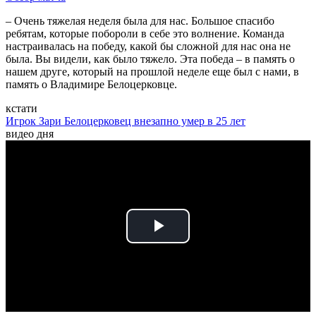
– Очень тяжелая неделя была для нас. Большое спасибо
ребятам, которые побороли в себе это волнение. Команда
настраивалась на победу, какой бы сложной для нас она не
была. Вы видели, как было тяжело. Эта победа – в память о
нашем друге, который на прошлой неделе еще был с нами, в
память о Владимире Белоцерковце.
кстати
Игрок Зари Белоцерковец внезапно умер в 25 лет
видео дня
Play
Video