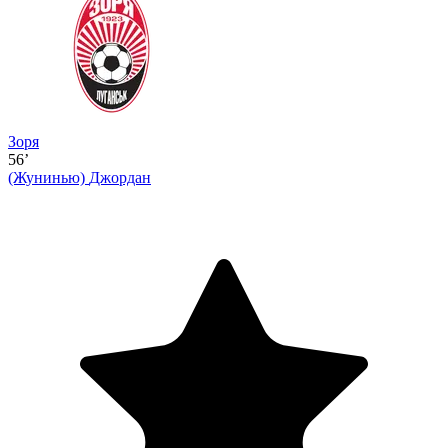
Зоря
56’
(Жунинью)
Джордан