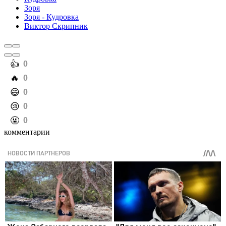
Зоря
Зоря - Кудровка
Виктор Скрипник
️👍
0
️🔥
0
️😄
0
️😢
0
️🤬
0
комментарии