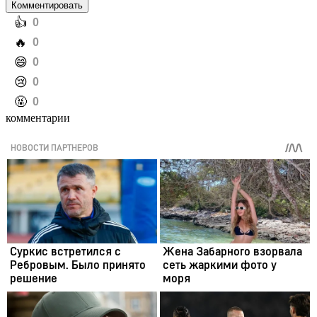
Комментировать
️👍
0
️🔥
0
️😄
0
️😢
0
️🤬
0
комментарии