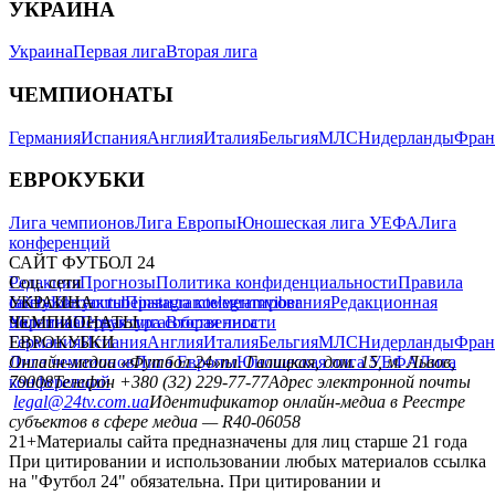
УКРАИНА
Украина
Первая лига
Вторая лига
ЧЕМПИОНАТЫ
Германия
Испания
Англия
Италия
Бельгия
МЛС
Нидерланды
Фран
ЕВРОКУБКИ
Лига чемпионов
Лига Европы
Юношеская лига УЕФА
Лига
конференций
САЙТ ФУТБОЛ 24
Редакция
Соц. сети
Прогнозы
Политика конфиденциальности
Правила
сайту
facebook
УКРАИНА
Контакты
x
youtube
Правила комментирования
instagram
telegram
viber
Редакционная
политика
Украина
ЧЕМПИОНАТЫ
Первая лига
Структура собственности
Вторая лига
Германия
ЕВРОКУБКИ
Испания
Англия
Италия
Бельгия
МЛС
Нидерланды
Фран
Лига чемпионов
Онлайн-медиа «Футбол 24»
Лига Европы
пл. Галицкая, дом. 15, м. Львов,
Юношеская лига УЕФА
Лига
конференций
79008
Телефон +380 (32) 229-77-77
Адрес электронной почты
legal@24tv.com.ua
Идентификатор онлайн-медиа в Реестре
субъектов в сфере медиа — R40-06058
21+
Материалы сайта предназначены для лиц старше 21 года
При цитировании и использовании любых материалов ссылка
на "Футбол 24" обязательна. При цитировании и