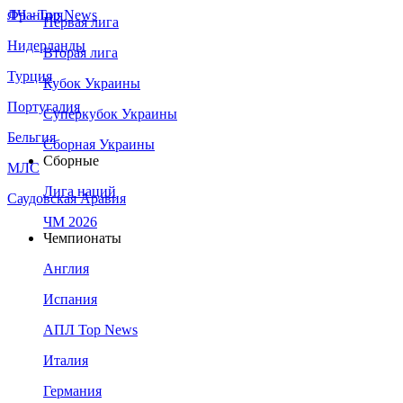
Франция
ЛЧ - Top News
Первая лига
Нидерланды
Вторая лига
Турция
Кубок Украины
Португалия
Суперкубок Украины
Бельгия
Сборная Украины
Сборные
МЛС
Лига наций
Саудовская Аравия
ЧМ 2026
Чемпионаты
Англия
Испания
АПЛ Top News
Италия
Германия