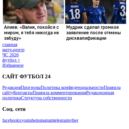
главная
матч-центр
ЧС 2026
футбол +
Избранное
САЙТ ФУТБОЛ 24
Редакция
Прогнозы
Политика конфиденциальности
Правила
сайту
Контакты
Правила комментирования
Редакционная
политика
Структура собственности
Соц. сети
facebook
x
youtube
instagram
telegram
viber