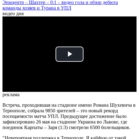
Эпицентр – Шахтер – 0:1 – видео гола и обзор дебюта
команды хозяев и Турана в УПЛ
видео дня
Play
Video
реклама
Встреча, проходившая на стадионе имени Романа Шухевича в
Тернополе, собрала 9850 зрителей – это новый рекорд
посещаемости матча УПЛ. Предыдущее достижение было
зафиксировано 26 мая на стадионе Украина во Львове, где
поединок Карпаты – Заря (1:3) смотрели 6500 болельщиков.
"Невероятная поддержка в Тернополе, Я кайфую от такой