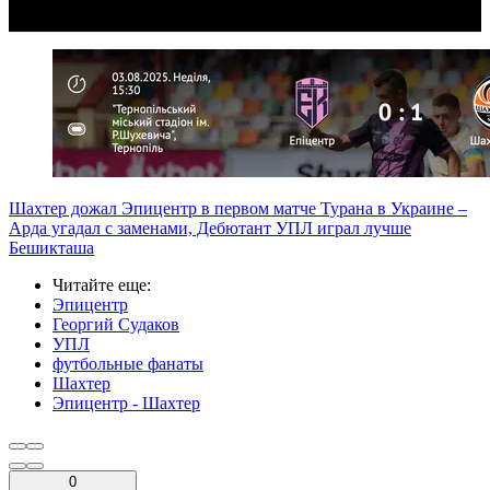
Шахтер дожал Эпицентр в первом матче Турана в Украине –
Арда угадал с заменами, Дебютант УПЛ играл лучше
Бешикташа
Читайте еще
:
Эпицентр
Георгий Судаков
УПЛ
футбольные фанаты
Шахтер
Эпицентр - Шахтер
0