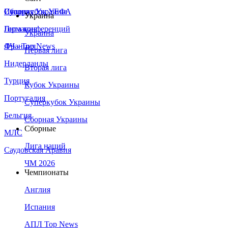
Сборная Украины
Италия
Суперкубок УЕФА
Украина
Германия
Лига конференций
Украина
Франция
ЛЧ - Top News
Первая лига
Нидерланды
Вторая лига
Турция
Кубок Украины
Португалия
Суперкубок Украины
Бельгия
Сборная Украины
Сборные
МЛС
Лига наций
Саудовская Аравия
ЧМ 2026
Чемпионаты
Англия
Испания
АПЛ Top News