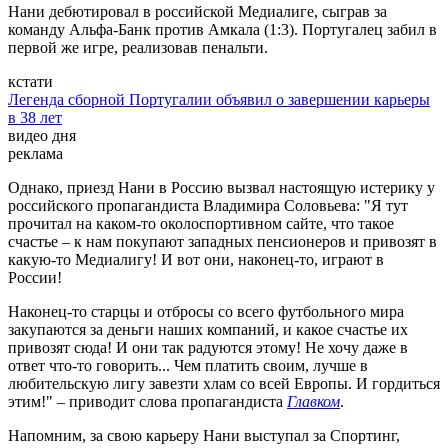
Нани дебютировал в российской Медиалиге, сыграв за
команду Альфа-Банк против Амкала (1:3). Португалец забил в
первой же игре, реализовав пенальти.
кстати
Легенда сборной Португалии объявил о завершении карьеры
в 38 лет
видео дня
реклама
Однако, приезд Нани в Россию вызвал настоящую истерику у
российского пропагандиста Владимира Соловьева: "Я тут
прочитал на каком-то околоспортивном сайте, что такое
счастье – к нам покупают западных пенсионеров и привозят в
какую-то Медиалигу! И вот они, наконец-то, играют в
России!
Наконец-то старцы и отбросы со всего футбольного мира
закупаются за деньги наших компаний, и какое счастье их
привозят сюда! И они так радуются этому! Не хочу даже в
ответ что-то говорить... Чем платить своим, лучше в
любительскую лигу завезти хлам со всей Европы. И гордиться
этим!" – приводит слова пропагандиста
Главком
.
Напомним, за свою карьеру Нани выступал за Спортинг,