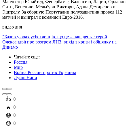
Манчестер Юнайтед, Фенербахче, Валенсию, Лацио, Орландо
Сити, Венецию, Мельбурн Виктори, Адана Демирспор и
Эштрелу. За сборную Португалии полузащитник провел 112
матчей и выиграл с командой Евро-2016.
видео дня
"Бачив у очах усіх хлопців, що це – наш день": герой
Олександрії про розгром ЛНЗ, вихід з кризи і обіцянку на
Динамо
Читайте еще
:
Россия
Мир
Война России против Украины
Луиш Нани
️👍
0
️🔥
0
️😄
0
️😢
0