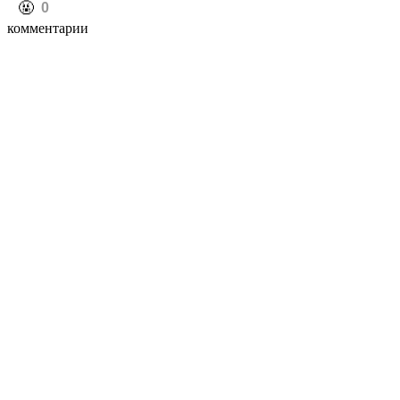
️🤬
0
комментарии