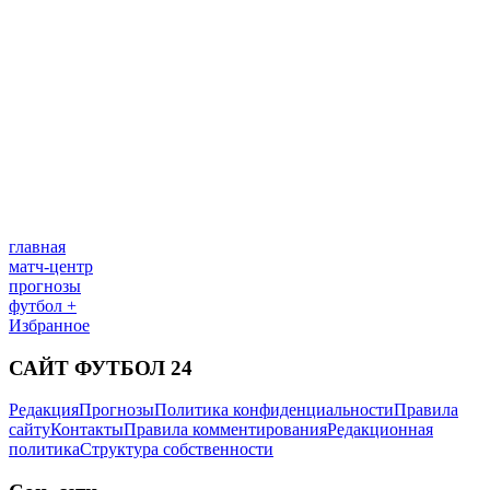
главная
матч-центр
прогнозы
футбол +
Избранное
САЙТ ФУТБОЛ 24
Редакция
Прогнозы
Политика конфиденциальности
Правила
сайту
Контакты
Правила комментирования
Редакционная
политика
Структура собственности
Соц. сети
facebook
x
youtube
instagram
telegram
viber