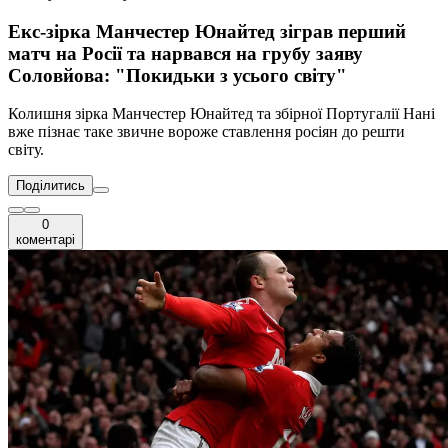
Екс-зірка Манчестер Юнайтед зіграв перший
матч на Росії та нарвався на грубу заяву
Соловйова: "Покидьки з усього світу"
Колишня зірка Манчестер Юнайтед та збірної Португалії Нані
вже пізнає таке звичне вороже ставлення росіян до решти
світу.
Поділитись
0
коментарі