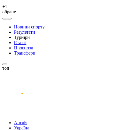
+
1
обране
Новини спорту
Результати
Турніри
Статті
Прогнози
Трансфери
топ
Англія
Україна