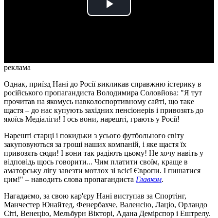
Play
Video
реклама
Однак, приїзд Нані до Росії викликав справжню істерику в
російського пропагандиста Володимира Соловйова: "Я тут
прочитав на якомусь навколоспортивному сайті, що таке
щастя – до нас купують західних пенсіонерів і привозять до
якоїсь Медіаліги! І ось вони, нарешті, грають у Росії!
Нарешті старці і покидьки з усього футбольного світу
закуповуються за гроші наших компаній, і яке щастя їх
привозять сюди! І вони так радіють цьому! Не хочу навіть у
відповідь щось говорити... Чим платити своїм, краще в
аматорську лігу завезти мотлох зі всієї Європи. І пишатися
цим!" – наводить слова пропагандиста
Главком
.
Нагадаємо, за свою кар'єру Нані виступав за Спортінг,
Манчестер Юнайтед, Фенербахче, Валенсію, Лаціо, Орландо
Сіті, Венецію, Мельбурн Вікторі, Адана Демірспор і Ештрелу.