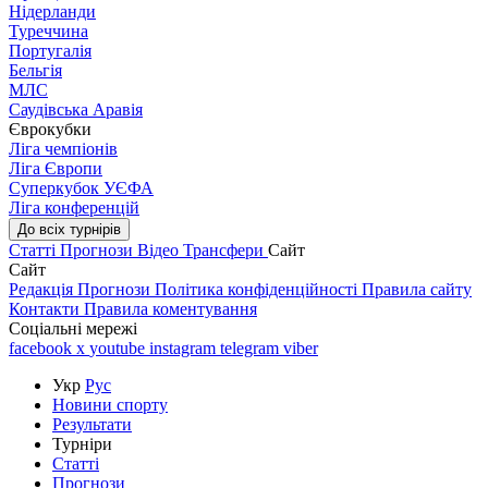
Нідерланди
Туреччина
Португалія
Бельгія
МЛС
Саудівська Аравія
Єврокубки
Ліга чемпіонів
Ліга Європи
Суперкубок УЄФА
Ліга конференцій
До всіх турнірів
Статті
Прогнози
Відео
Трансфери
Сайт
Сайт
Редакція
Прогнози
Політика конфіденційності
Правила сайту
Контакти
Правила коментування
Соціальні мережі
facebook
x
youtube
instagram
telegram
viber
Укр
Рус
Новини спорту
Результати
Турніри
Статті
Прогнози