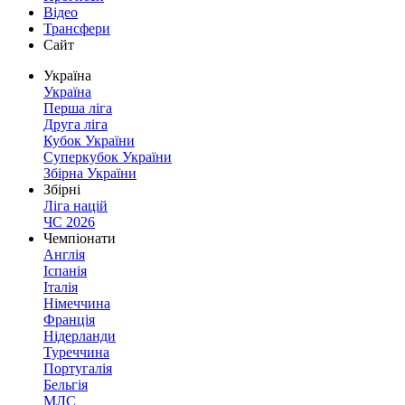
Відео
Трансфери
Сайт
Україна
Україна
Перша ліга
Друга ліга
Кубок України
Суперкубок України
Збірна України
Збірні
Ліга націй
ЧС 2026
Чемпіонати
Англія
Іспанія
Італія
Німеччина
Франція
Нідерланди
Туреччина
Португалія
Бельгія
МЛС