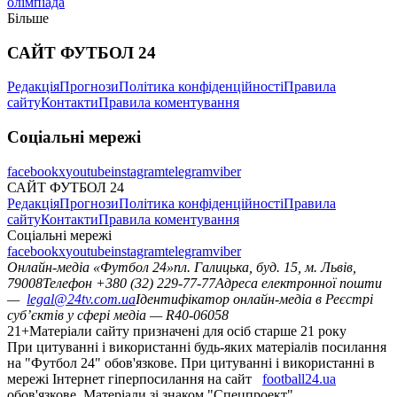
олімпіада
Більше
САЙТ ФУТБОЛ 24
Редакція
Прогнози
Політика конфіденційності
Правила
сайту
Контакти
Правила коментування
Соціальні мережі
facebook
x
youtube
instagram
telegram
viber
САЙТ ФУТБОЛ 24
Редакція
Прогнози
Політика конфіденційності
Правила
сайту
Контакти
Правила коментування
Соціальні мережі
facebook
x
youtube
instagram
telegram
viber
Онлайн-медіа «Футбол 24»
пл. Галицька, буд. 15, м. Львів,
79008
Телефон +380 (32) 229-77-77
Адреса електронної пошти
—
legal@24tv.com.ua
Ідентифікатор онлайн-медіа в Реєстрі
суб’єктів у сфері медіа — R40-06058
21+
Матеріали сайту призначені для осіб старше 21 року
При цитуванні і використанні будь-яких матеріалів посилання
на "Футбол 24" обов'язкове. При цитуванні і використанні в
мережі Інтернет гіперпосилання на сайт
football24.ua
обов'язкове. Матеріали зі знаком "Спецпроект",