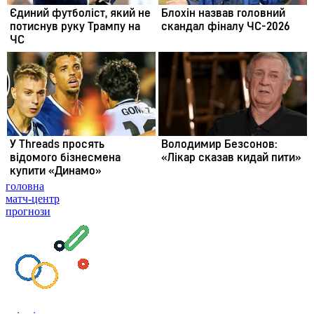
головна
матч-центр
прогнози