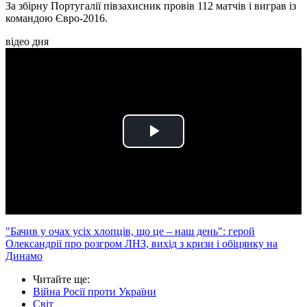
За збірну Португалії півзахисник провів 112 матчів і виграв із
командою Євро-2016.
відео дня
Play
Video
"Бачив у очах усіх хлопців, що це – наш день": герой
Олександрії про розгром ЛНЗ, вихід з кризи і обіцянку на
Динамо
Читайте ще
:
Війна Росії проти України
Світ