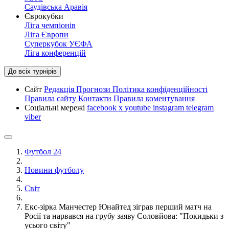
Саудівська Аравія
Єврокубки
Ліга чемпіонів
Ліга Європи
Суперкубок УЄФА
Ліга конференцій
До всіх турнірів
Сайт
Редакція
Прогнози
Політика конфіденційності
Правила сайту
Контакти
Правила коментування
Соціальні мережі
facebook
x
youtube
instagram
telegram
viber
Футбол 24
Новини футболу
Світ
Екс-зірка Манчестер Юнайтед зіграв перший матч на
Росії та нарвався на грубу заяву Соловйова: "Покидьки з
усього світу"