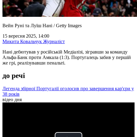
Вейн Руні та Луїш Нані / Getty Images
15 вересня 2025, 14:00
Микита Ковальчук
Журналіст
Нані дебютував у російській Медіалізі, зігравши за команду
Альфа-Банк проти Амкала (1:3). Португалець забив у першій
же грі, реалізувавши пенальті.
до речі
Легенда збірної Португалії оголосив про завершення кар'єри у
38 років
відео дня