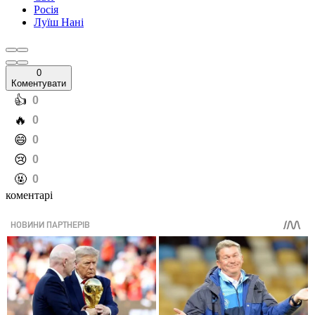
Росія
Луїш Нані
0
Коментувати
️👍
0
️🔥
0
️😄
0
️😢
0
️🤬
0
коментарі