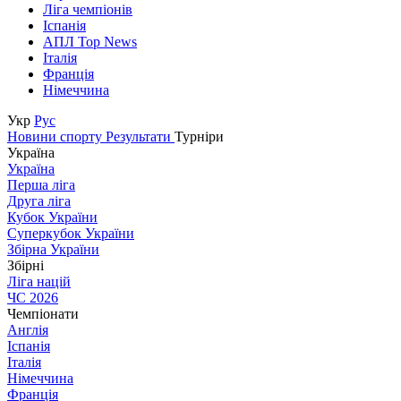
Ліга чемпіонів
Іспанія
АПЛ Top News
Італія
Франція
Німеччина
Укр
Рус
Новини спорту
Результати
Турніри
Україна
Україна
Перша ліга
Друга ліга
Кубок України
Суперкубок України
Збірна України
Збірні
Ліга націй
ЧС 2026
Чемпіонати
Англія
Іспанія
Італія
Німеччина
Франція