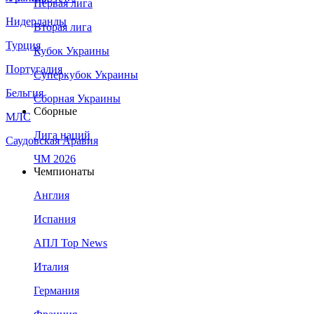
Первая лига
Нидерланды
Вторая лига
Турция
Кубок Украины
Португалия
Суперкубок Украины
Бельгия
Сборная Украины
Сборные
МЛС
Лига наций
Саудовская Аравия
ЧМ 2026
Чемпионаты
Англия
Испания
АПЛ Top News
Италия
Германия