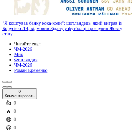
"Я коштував банку кока-коли": шотландець, який виграв із
Борусією ЛЧ, відмовив Зідану у футболці і розчулив Жовту
стіну
Читайте еще
:
ЧМ-2026
Мир
Финляндия
ЧМ-2026
Роман Ерёменко
0
Комментировать
️👍
0
️🔥
0
️😄
0
️😢
0