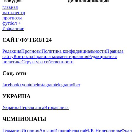
главная
матч-центр
прогнозы
футбол +
Избранное
САЙТ ФУТБОЛ 24
Редакция
Прогнозы
Политика конфиденциальности
Правила
сайту
Контакты
Правила комментирования
Редакционная
политика
Структура собственности
Соц. сети
facebook
x
youtube
instagram
telegram
viber
УКРАИНА
Украина
Первая лига
Вторая лига
ЧЕМПИОНАТЫ
Германия
Испания
Англия
Италия
Бельгия
МЛС
Нидерланды
Фран