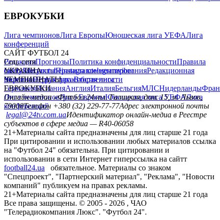
ЕВРОКУБКИ
Лига чемпионов
Лига Европы
Юношеская лига УЕФА
Лига
конференций
САЙТ ФУТБОЛ 24
Редакция
Соц. сети
Прогнозы
Политика конфиденциальности
Правила
сайту
facebook
УКРАИНА
Контакты
x
youtube
Правила комментирования
instagram
telegram
viber
Редакционная
политика
Украина
ЧЕМПИОНАТЫ
Первая лига
Структура собственности
Вторая лига
Германия
ЕВРОКУБКИ
Испания
Англия
Италия
Бельгия
МЛС
Нидерланды
Фран
Лига чемпионов
Онлайн-медиа «Футбол 24»
Лига Европы
пл. Галицкая, дом. 15, м. Львов,
Юношеская лига УЕФА
Лига
конференций
79008
Телефон +380 (32) 229-77-77
Адрес электронной почты
legal@24tv.com.ua
Идентификатор онлайн-медиа в Реестре
субъектов в сфере медиа — R40-06058
21+
Материалы сайта предназначены для лиц старше 21 года
При цитировании и использовании любых материалов ссылка
на "Футбол 24" обязательна. При цитировании и
использовании в сети Интернет гиперссылка на сайтт
football24.ua
обязательное. Материалы со знаком
"Спецпроект", "Партнерский материал", "Реклама", "Новости
компаний" публикуем на правах рекламы.
21+
Материалы сайта предназначены для лиц старше 21 года
Все права защищены. © 2005 -
2026
, ЧАО
"Телерадиокомпания Люкс". "Футбол 24".