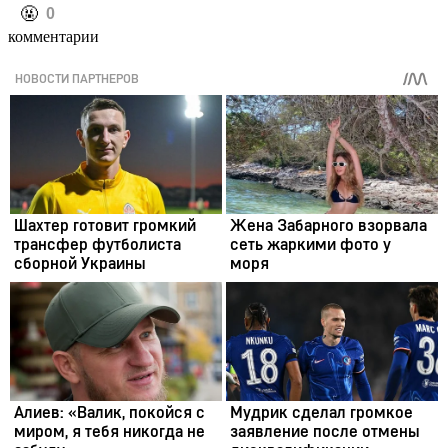
️🤬
0
комментарии